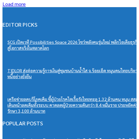
Load more
EDITOR PICKS
SCG เปิดเวที Possibilities Space 2026 โชว์พลังคนรุ่นใหม่ พลิกไอเดียธุรกิ
สู่โอกาสจริงในตลาดโลก
TIDLOR ส่งต่อความรู้การเงินสู่ชุมชนบ้านน้ำใส จ.ร้อยเอ็ด หนุนคนไทยบริหา
หนี้อย่างยั่งยืน
เครือข่ายลดบริโภคเค็ม ชี้ผู้ป่วยโรคไตเรื้อรังไทยทะลุ 1.32 ล้านคน หนุน สสส.
เดินหน้าลดเค็มทั้งระบบ คาดลดผู้ป่วยความดันกว่า 8.4 หมื่นราย ประหยัดค่า
รักษา 3,100 ล้านบาท
POPULAR POSTS