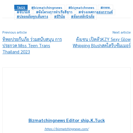
TAGS
#bizmatchingnews
#bizmatchnews
#กทท.
#ขับรถดี
#จัดโครงการท่าเรือสีขาว
#ช่วงเทศกาลสงกรานต์
#ปลอดภัยทุกเส้นทาง
#มีวินัย
#ล็อกสลักนิรภัย
Previous article
Next article
ทิพยประกันภัย ร่วมสนับสนุน การ
คังเซน เปิดตัวKZY Sexy Glow
ประกวด Miss Teen Trans
Whipping Blushสดใสรับซัมเมอร์
Thailand 2023
Bizmatchingnews Editor ship,K.Tuck
https://bizmatchingnews.com/