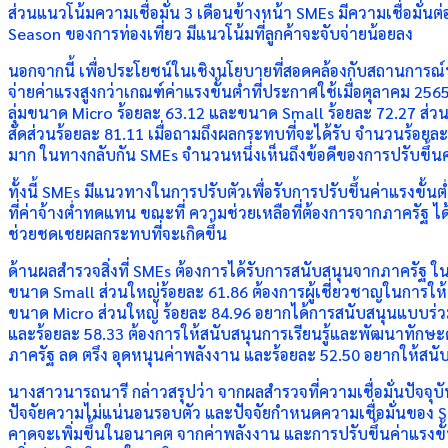
ส่วนแนวโน้มความเชื่อมั่น 3 เดือนข้างหน้า SMEs มีความเชื่อมั่นต่อเศ
Season ของการท่องเที่ยว มีแนวโน้มที่ลูกค้าจะจับจ่ายน้อยลง
นอกจากนี้ เพื่อประโยชน์ในเชิงนโยบายที่สอดคล้องกับสถานการณ์ป
จ่ายค่าแรงสูงกว่าเกณฑ์ค่าแรงขั้นต่ำที่ประกาศใช้เมื่อตุลาคม 256
ลุ่มขนาด Micro ร้อยละ 63.12 และขนาด Small ร้อยละ 72.27 ส่วนขน
สัดส่วนร้อยละ 81.11 เมื่อถามถึงผลกระทบที่จะได้รับ จำนวนร้อ
มาก ในทางกลับกัน SMEs จำนวนหนึ่งเห็นถึงข้อดีของการปรับขึ้นค่
ทั้งนี้ SMEs มีแนวทางในการปรับตัวเพื่อรับการปรับขึ้นค่าแรงขั้
ที่ค่าจ้างต่ำทดแทน ขณะที่ ความช่วยเหลือที่ต้องการจากภาครัฐ ได
ช่วยชดเชยผลกระทบที่จะเกิดขึ้น
ด้านผลสำรวจสิ่งที่ SMEs ต้องการได้รับการสนับสนุนจากภาครัฐ ใ
ขนาด Small ส่วนใหญ่ร้อยละ 61.86 ต้องการผู้เชี่ยวชาญในการให้
ขนาด Micro ส่วนใหญ่ ร้อยละ 84.96 อยากได้การสนับสนุนแบบร่ว
และร้อยละ 58.33 ต้องการให้สนับสนุนการเรียนรู้และพัฒนาทักษะด
ภาครัฐ ลด ตรึง อุดหนุนค่าพลังงาน และร้อยละ 52.50 อยากให้สนั
นางสาวนารถนารี กล่าวสรุปว่า จากผลสำรวจที่ความเชื่อมั่นปัจจุ
ปัจจัยความไม่แน่นอนรอบตัว และปัจจัยกำหนดความเชื่อมั่นของ SMEs
คาดจะเพิ่มขึ้นในอนาคต จากค่าพลังงาน และการปรับขึ้นค่าแรงขั้นต