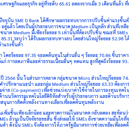
รษฐกิจและธุรกิจ อยู่ที่ระดับ 65.61 ลดลงจากเมื่อ 3 เดือนที่แล้ว ที่อ
ัจจุบัน SME D Bank ได้ศึกษาผลกระทบจากการปรับขึ้นค่าแรงขั้นต่
5 อยู่แล้ว โดยเป็นผู้ประกอบการขนาด Medium เป็นหลัก ส่วนที่เหลืออ
าด Medium มีเพียงร้อยละ 5 เท่านั้นที่ต้องปรับขึ้น ขณะที่ SMEs ใ
ยละ 85.31 ระบุว่า ได้รับผลกระทบทางลบ โดยส่วนใหญ่ร้อยละ 52.98
าแรงขั้นต่ำ
นต่ำ โดยร้อยละ 97.35 จะลดต้นทุนในส่วนอื่น ๆ ร้อยละ 70.86 ขึ้นรา
้แก่ การลดภาษีและค่าธรรมเนียมอื่นๆ ทดแทน สูงที่สุดถึงร้อยละ 93.
นปี 2566 นั้น ในส่วนการตลาด กลุ่มขนาด Micro ส่วนใหญ่ร้อยละ 7
คำปรึกษาแนะนำ และกลุ่ม Medium ส่วนใหญ่ร้อยละ 63.33 ต้องการสนั
มจ่าย (Co-payment) เพื่อช่วยแบ่งเบาค่าใช้จ่ายในการลงทุนเทคโ
้านนวัตกรรมเทคโนโลยีดิจิทัลสำหรับผู้ประกอบการ และด้านบริหารจั
บสนุนการติดตั้งพลังงานทางเลือกเพื่อลดต้นทุนพลังงาน
บันเพิ่มขึ้นเพียงเล็กน้อย และคาดการณ์ในอนาคต กลับลดลง สะท้อน
 ล้วนเป็นปัจจัยระยะสั้น ซึ่งส่งผลให้ SMEs ยังขาดความมั่นใจที่จ
่ำ ดังนั้น SMEs จึงต้องการให้ภาครัฐมีมาตรการช่วยเหลือเพื่อลดต้น