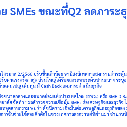
 SMEs ขณะที่Q2 ลดภาระธุร
ำไตรมาส 2/2566 ปรับขึ้นเล็กน้อย อานิสงส์เทศกาลสงกรานต์กระตุ้นท
ปรับค่าแรงครั้งล่าสุด ส่วนใหญ่ได้รับผลกระทบระดับปานกลาง ระบุ
 ดันแคมเปญ เติมทุน มี Cash Back ลดภาระดำเนินธุรกิจ
ิจขนาดกลางและขนาดย่อมแห่งประเทศไทย (ธพว.) หรือ SME D Bank เผ
ิทยาลัย จัดทำ “ผลสำรวจความเชื่อมั่น SMEs ต่อเศรษฐกิจและธุร
ุตสาหกรรม พบว่า ดัชนีความเชื่อมั่นต่อเศรษฐกิจและธุรกิจของ SME
ัยการจับจ่ายใช้สอยคึกคักในช่วงเทศกาลสงกรานต์ที่ผ่านมา จำนวนนักท่