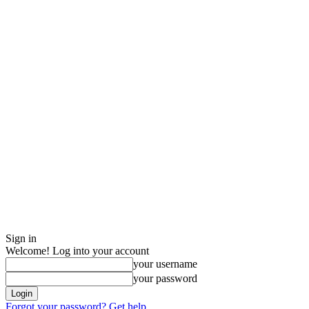
Sign in
Welcome! Log into your account
your username
your password
Forgot your password? Get help