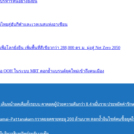
ิหารหนี้อย่างยั่งยืน
ดับไทยสู่ฮับกีฬาและเวลเนสแห่งอาเซียน
ลกยั่งยืน เพิ่มพื้นที่สีเขียวกว่า 288,000 ตร.ม. มุ่งสู่ Net Zero 2050
สื่อ OOH ในระบบ MRT ตอกย้ำแบรนด์ยุคใหม่เข้าถึงคนเมือง
สส. เดินหน้าลดเค็มทั้งระบบ คาดลดผู้ป่วยความดันกว่า 8.4 หมื่นราย ประหยัดค่ารั
amai–Pattanakarn กวาดยอดขายทะลุ 200 ล้านบาท ตอกย้ำอินไซต์คนซื้อยุคใหม่ 
ทีบริหารสินทรัพย์ระดับเอเชีย