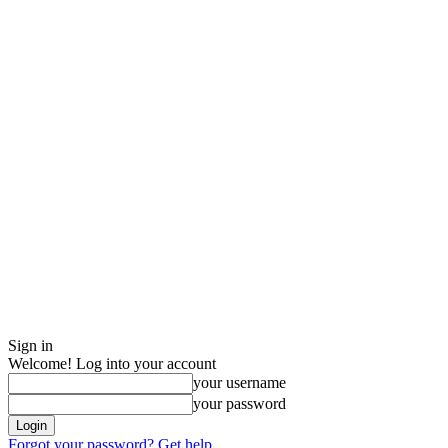
Sign in
Welcome! Log into your account
your username
your password
Forgot your password? Get help