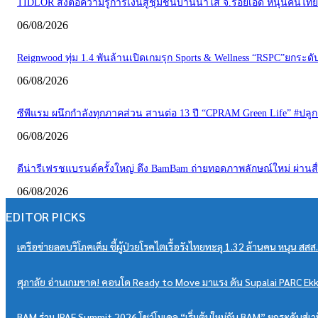
TIDLOR ส่งต่อความรู้การเงินสู่ชุมชนบ้านน้ำใส จ.ร้อยเอ็ด หนุนคนไทยบร
06/08/2026
Reignwood ทุ่ม 1.4 พันล้านเปิดเกมรุก Sports & Wellness “RSPC”ยกระ
06/08/2026
ซีพีแรม ผนึกกำลังทุกภาคส่วน สานต่อ 13 ปี “CPRAM Green Life” #ปลูกเพื่อโ
06/08/2026
ดีน่ารีเฟรชแบรนด์ครั้งใหญ่ ดึง BamBam ถ่ายทอดภาพลักษณ์ใหม่ ผ่าน
06/08/2026
EDITOR PICKS
เครือข่ายลดบริโภคเค็ม ชี้ผู้ป่วยโรคไตเรื้อรังไทยทะลุ 1.32 ล้านคน หนุน ส
ศุภาลัย อ่านเกมขาด! คอนโด Ready to Move มาแรง ดัน Supalai PARC Ekk
BAM ร่วม IPAF Summit 2026 โชว์โมเดล “เริ่มต้นใหม่กับ BAM” ยกระดับสู่เว