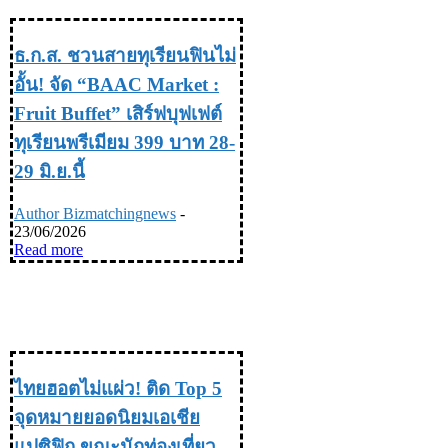
เที่ยว & ไลฟ์สไตล์
ธ.ก.ส. ชวนสายทุเรียนฟินไม่
อั้น! จัด “BAAC Market :
Fruit Buffet” เสิร์ฟบุฟเฟต์
ทุเรียนพรีเมียม 399 บาท 28-
29 มิ.ย.นี้
Author Bizmatchingnews
-
23/06/2026
Read more
TRAVEL & LIFE STYLE ท่อง
เที่ยว & ไลฟ์สไตล์
ไทยฮอตไม่แผ่ว! ติด Top 5
จุดหมายยอดนิยมเอเชีย
แปซิฟิก ขณะนักท่องเที่ยว