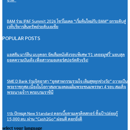
BAM ร่วม IPAF Summit 2026 โชว์โมเดล “เริ่มต้นใหม่กับ BAM” ยกระดับสู่
เวทีบริหารสินทรัพย์ระดับเอเชีย
POPULAR POSTS
แอสตัน มาร์ติน แบงคอก จัดเต็มหนังดังรอบพิเศษ ‘F1 เดอะมูฟวี่’ มอบสุด
ยอดความบันเทิง เพื่อสาวกมอเตอร์สปอร์ตตัวจริง!
SME D Bank ร่วมจิตอาสา “อุตสาหกรรมรวมใจ เติมสุขทุกช่วงวัย” ถวายเป็น
พระราชกุศล เนื่องในโอกาสมหามงคลเฉลิมพระชนมพรรษา 4 รอบ สมเด็จ
พระนางเจ้าฯ พระบรมราชินี
ttb ปักหมุด New Standard ดอกเบี้ยตามเครดิตสกอร์ ตั้งเป้าปล่อยกู้
15,000 ลบ. ผ่าน “Cash2Go” ผ่อนดี ดอกยิ่งดี
select your language