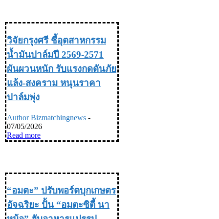
INDUSTRY อุตสหกรรม
วิจัยกรุงศรี ชี้อุตสาหกรรม
น้ำมันปาล์มปี 2569-2571
ผันผวนหนัก รับแรงกดดันภัย
แล้ง-สงคราม หนุนราคา
ปาล์มพุ่ง
Author Bizmatchingnews
-
07/05/2026
Read more
INDUSTRY อุตสหกรรม
“อมตะ” ปรับพอร์ตบุกเกษตร
อัจฉริยะ ปั้น “อมตะซิตี้ นา
หม้อ” ฮับอาหารแปรรูป