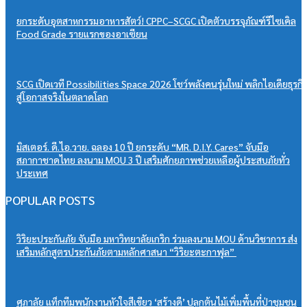
ยกระดับอุตสาหกรรมอาหารสัตว์! CPPC–SCGC เปิดตัวบรรจุภัณฑ์รีไซเคิล
Food Grade รายแรกของอาเซียน
SCG เปิดเวที Possibilities Space 2026 โชว์พลังคนรุ่นใหม่ พลิกไอเดียธุรกิ
สู่โอกาสจริงในตลาดโลก
มิสเตอร์. ดี.ไอ.วาย. ฉลอง 10 ปี ยกระดับ “MR. D.I.Y. Cares” จับมือ
สภากาชาดไทย ลงนาม MOU 3 ปี เสริมศักยภาพช่วยเหลือผู้ประสบภัยทั่ว
ประเทศ
POPULAR POSTS
วิริยะประกันภัย จับมือ มหาวิทยาลัยเกริก ร่วมลงนาม MOU ด้านวิชาการ ส่ง
เสริมหลักสูตรประกันภัยตามหลักศาสนา “วิริยะตะกาฟุล”
ศุภาลัย แท็กทีมพนักงานหัวใจสีเขียว ‘สร้างดี’ ปลูกต้นไม้เพิ่มพื้นที่ป่าชุมชน