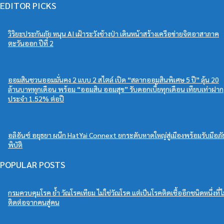
EDITOR PICKS
วิริยะประกันภัย หนุน AI เฝ้าระวังช้างป่า เดินหน้าสร้างเครือข่ายจิตอาสาภาค
ตะวันออก ปีที่ 2
ออมสินชวนออมมั่นคง 2 แบบ 2 สไตล์ เปิด “สลากออมสินพิเศษ 5 ปี” ลุ้น 20
ล้านบาททุกเดือน พร้อม “ออมสิน ออมสุข” รับดอกเบี้ยทุกเดือน เทียบเท่าฝาก
ประจำ 1.52% ต่อปี
อลิอันซ์ อยุธยา ผนึก HatYai Connext ยกระดับหาดใหญ่สู่เมืองพร้อมรับมือภั
พิบัติ
POPULAR POSTS
กรมควบคุมโรค ย้ำ วัณโรคเทียม ไม่ใช่วัณโรค แต่เป็นโรคติดเชื้ออีกชนิดหนึ่งที่ไ
ติดต่อจากคนสู่คน