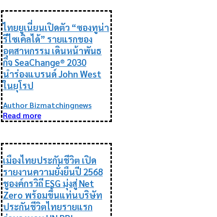
ESG
ไทยยูเนี่ยนเปิดตัว “ซองทูน่า
รีไซเคิลได้” รายแรกของ
อุตสาหกรรม เดินหน้าพันธ
กิจ SeaChange® 2030
นำร่องแบรนด์ John West
ในยุโรป
Author Bizmatchingnews
Read more
ESG
เมืองไทยประกันชีวิต เปิด
รายงานความยั่งยืนปี 2568
ชูองค์กรวิถี ESG มุ่งสู่ Net
Zero พร้อมขึ้นแท่นบริษัท
ประกันชีวิตไทยรายแรก