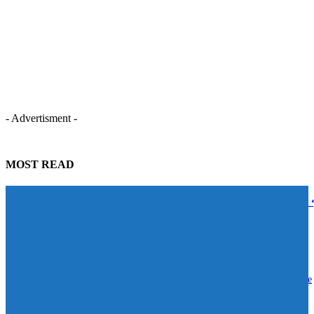
- Advertisment -
MOST READ
สติงค์ เอเนอร์จี้ดริ้งค์ ผนึกพลัง Formula 1® ส่งโลกแห่งความเร็วถึงไทย 
กลยุทธ์ Experience-Led Marketing สร้างประสบการณ์แบรนด์สุดเร้าใจ
10/08/2026
ไทยวิวัฒน์ จับมือ Decathlon ขยาย Health Ecosystem ดันคนไทยสู่ Active
Lifestyle