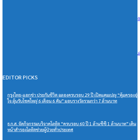
10/08/2026
เมืองไทยประกันชีวิต สานต่อ “เมืองไทยมอบทุนน้องน้อย” ปีที่ 37 มอบ 20
รวม 1 ล้านบาท สร้างโอกาสการศึกษาเยาวชนไทย
10/08/2026
กรุงเทพประกันชีวิต จับมือ Kiddo Pacific ส่งต่อความใส่ใจรับวันแม่ มอบส
พิเศษดูแลคุณแม่–ลูกน้อย เติมเต็มความอุ่นใจทุกครอบครัว
10/08/2026
EDITOR PICKS
กรุงไทย-แอกซ่า ประกันชีวิต ฉลองครบรอบ 29 ปี เปิดแคมเปญ “คุ้มครองอุ่
ใจ ลุ้นรับโชคใหญ่ 6 เดือน 6 คัน” มอบรางวัลรวมกว่า 7 ล้านบาท
ธ.ก.ส. จัดกิจกรรมบริจาคโลหิต “ครบรอบ 60 ปี 1 ล้านซีซี 1 ล้านบาท” เดิน
หน้าสำรองโลหิตช่วยผู้ป่วยทั่วประเทศ