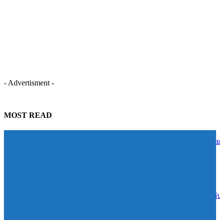
- Advertisment -
MOST READ
TIDLOR ส่งต่อความรู้การเงินสู่ชุมชนบ้านน้ำใส จ.ร้อยเอ็ด หนุนคนไทย
บริหารหนี้อย่างยั่งยืน
06/08/2026
Reignwood ทุ่ม 1.4 พันล้านเปิดเกมรุก Sports & Wellness “RSPC”ยกระด
สู่ฮับกีฬาและเวลเนสแห่งอาเซียน