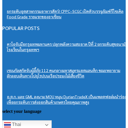
ยกระดับอุตสาหกรรมอาหารสัตว์! CPPC–SCGC เปิดตัวบรรจุภัณฑ์รีไซเคิล
Food Grade รายแรกของอาเซียน
POPULAR POSTS
คาโอจับมือกรุงเทพมหานคร ปลุกพลังความสะอาด ปีที่ 2 ยกระดับสุขอนามัย
โรงเรียนในกรุงเทพฯ
เซเนกัลสกัดจับผู้ลี้ภัย 112 คนกลางมหาสมุทรแอตแลนติก ขณะพยายาม
ลักลอบเดินทางไปยุโรปบนเรือประมงไม้เสี่ยงชีวิต
อ.ต.ก. และ GML ลงนาม MOU หนุน DurianTradeX เป็นแพลตฟอล์มนำร่อง
เพื่อยกระดับการส่งออกสินค้าเกษตรไทยคุณภาพสูง
select your language
Thai