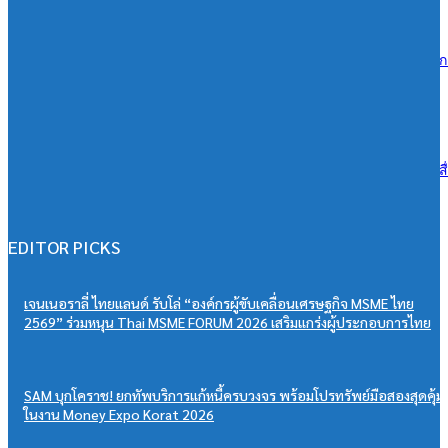
06/08/2026
ซีพีแรม ผนึกกำลังทุกภาคส่วน สานต่อ 13 ปี “CPRAM Green Life” #ปลูกเ
โลกยั่งยืน เพิ่มพื้นที่สีเขียวกว่า 288,000 ตร.ม. มุ่งสู่ Net Zero 2050
06/08/2026
ดีน่ารีเฟรชแบรนด์ครั้งใหญ่ ดึง BamBam ถ่ายทอดภาพลักษณ์ใหม่ ผ่านสื
OOH ในระบบ MRT ตอกย้ำแบรนด์ยุคใหม่เข้าถึงคนเมือง
06/08/2026
EDITOR PICKS
เจนเนอราลี่ ไทยแลนด์ รับโล่ “องค์กรผู้ขับเคลื่อนเศรษฐกิจ MSME ไทย
2569” ร่วมหนุน Thai MSME FORUM 2026 เสริมแกร่งผู้ประกอบการไทย
SAM บุกโคราช! ยกทัพบริการแก้หนี้ครบวงจร พร้อมโปรทรัพย์มือสองสุดคุ้ม
ในงาน Money Expo Korat 2026