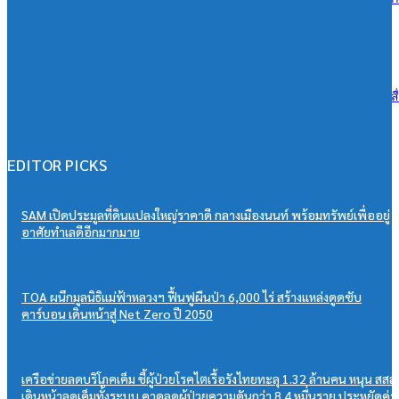
โลกยั่งยืน เพิ่มพื้นที่สีเขียวกว่า 288,000 ตร.ม. มุ่งสู่ Net Zero 2050
06/08/2026
ดีน่ารีเฟรชแบรนด์ครั้งใหญ่ ดึง BamBam ถ่ายทอดภาพลักษณ์ใหม่ ผ่านสื
OOH ในระบบ MRT ตอกย้ำแบรนด์ยุคใหม่เข้าถึงคนเมือง
06/08/2026
EDITOR PICKS
SAM เปิดประมูลที่ดินแปลงใหญ่ราคาดี กลางเมืองนนท์ พร้อมทรัพย์เพื่ออยู่
อาศัยทำเลดีอีกมากมาย
TOA ผนึกมูลนิธิแม่ฟ้าหลวงฯ ฟื้นฟูผืนป่า 6,000 ไร่ สร้างแหล่งดูดซับ
คาร์บอน เดินหน้าสู่ Net Zero ปี 2050
เครือข่ายลดบริโภคเค็ม ชี้ผู้ป่วยโรคไตเรื้อรังไทยทะลุ 1.32 ล้านคน หนุน สสส.
เดินหน้าลดเค็มทั้งระบบ คาดลดผู้ป่วยความดันกว่า 8.4 หมื่นราย ประหยัดค่า