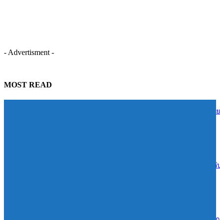
- Advertisment -
MOST READ
TIDLOR ส่งต่อความรู้การเงินสู่ชุมชนบ้านน้ำใส จ.ร้อยเอ็ด หนุนคนไทย
บริหารหนี้อย่างยั่งยืน
06/08/2026
Reignwood ทุ่ม 1.4 พันล้านเปิดเกมรุก Sports & Wellness “RSPC”ยกระด
สู่ฮับกีฬาและเวลเนสแห่งอาเซียน
06/08/2026
ซีพีแรม ผนึกกำลังทุกภาคส่วน สานต่อ 13 ปี “CPRAM Green Life” #ปลูกเ