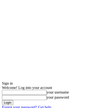
Sign in
Welcome! Log into your account
your username
your password
Forgot your password? Get help