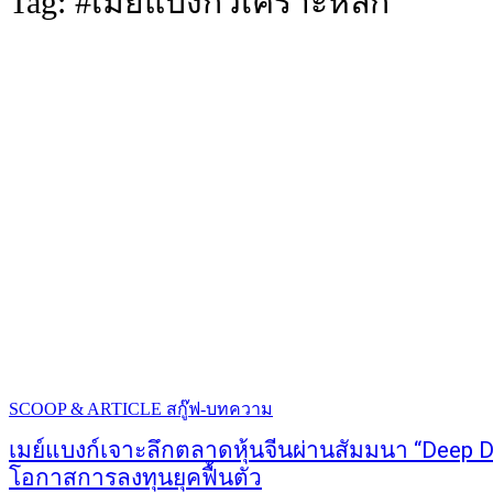
Tag:
#เมย์แบงก์วิเคราะห์ลึก
SCOOP & ARTICLE สกู๊ฟ-บทความ
เมย์แบงก์เจาะลึกตลาดหุ้นจีนผ่านสัมมนา “Deep Di
โอกาสการลงทุนยุคฟื้นตัว