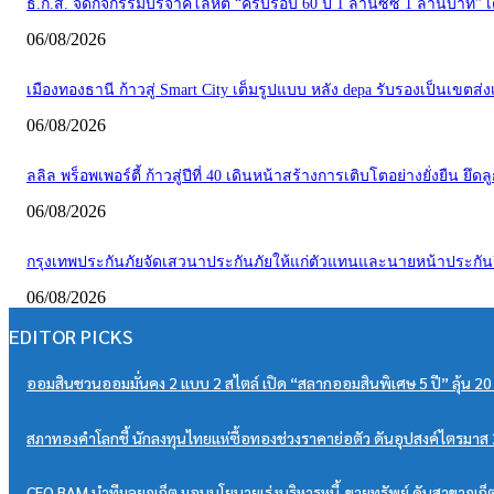
ธ.ก.ส. จัดกิจกรรมบริจาคโลหิต “ครบรอบ 60 ปี 1 ล้านซีซี 1 ล้านบาท” เ
06/08/2026
เมืองทองธานี ก้าวสู่ Smart City เต็มรูปแบบ หลัง depa รับรองเป็นเขตส่ง
06/08/2026
ลลิล พร็อพเพอร์ตี้ ก้าวสู่ปีที่ 40 เดินหน้าสร้างการเติบโตอย่างยั่งย
06/08/2026
กรุงเทพประกันภัยจัดเสวนาประกันภัยให้แก่ตัวแทนและนายหน้าประกันวิน
06/08/2026
EDITOR PICKS
ออมสินชวนออมมั่นคง 2 แบบ 2 สไตล์ เปิด “สลากออมสินพิเศษ 5 ปี” ลุ้น 20
สภาทองคำโลกชี้ นักลงทุนไทยแห่ซื้อทองช่วงราคาย่อตัว ดันอุปสงค์ไตรมาส 2
CEO BAM นำทีมลุยภูเก็ต มอบนโยบายเร่งบริหารหนี้-ขายทรัพย์ ดันสาขาภูเก