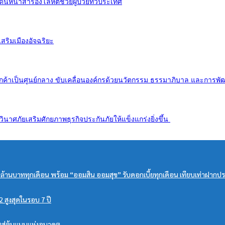
ดินหน้าสำรองโลหิตช่วยผู้ป่วยทั่วประเทศ
เสริมเมืองอัจฉริยะ
ืน ยึดลูกค้าเป็นศูนย์กลาง ขับเคลื่อนองค์กรด้วยนวัตกรรม ธรรมาภิบาล และการ
าศภัยเสริมศักยภาพธุรกิจประกันภัยให้แข็งแกร่งยิ่งขึ้น
 ล้านบาททุกเดือน พร้อม “ออมสิน ออมสุข” รับดอกเบี้ยทุกเดือน เทียบเท่าฝากป
 สูงสุดในรอบ 7 ปี
็ตสู่ต้นแบบแห่งอนาคต