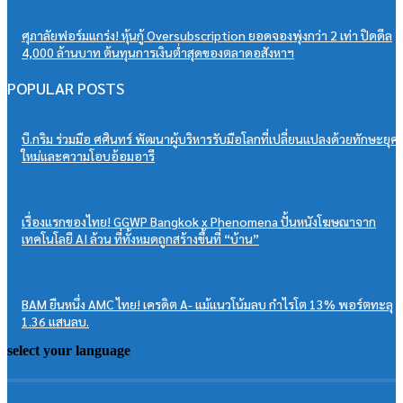
ศุภาลัยฟอร์มแกร่ง! หุ้นกู้ Oversubscription ยอดจองพุ่งกว่า 2 เท่า ปิดดีล
4,000 ล้านบาท ต้นทุนการเงินต่ำสุดของตลาดอสังหาฯ
POPULAR POSTS
บี.กริม ร่วมมือ ศศินทร์ พัฒนาผู้บริหารรับมือโลกที่เปลี่ยนแปลงด้วยทักษะยุค
ใหม่และความโอบอ้อมอารี
เรื่องแรกของไทย! GGWP Bangkok x Phenomena ปั้นหนังโฆษณาจาก
เทคโนโลยี AI ล้วน ที่ทั้งหมดถูกสร้างขึ้นที่ “บ้าน”
BAM ยืนหนึ่ง AMC ไทย! เครดิต A- แม้แนวโน้มลบ กำไรโต 13% พอร์ตทะลุ
1.36 แสนลบ.
select your language