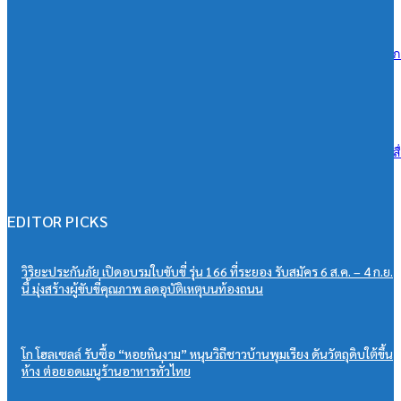
06/08/2026
ซีพีแรม ผนึกกำลังทุกภาคส่วน สานต่อ 13 ปี “CPRAM Green Life” #ปลูกเ
โลกยั่งยืน เพิ่มพื้นที่สีเขียวกว่า 288,000 ตร.ม. มุ่งสู่ Net Zero 2050
06/08/2026
ดีน่ารีเฟรชแบรนด์ครั้งใหญ่ ดึง BamBam ถ่ายทอดภาพลักษณ์ใหม่ ผ่านสื
OOH ในระบบ MRT ตอกย้ำแบรนด์ยุคใหม่เข้าถึงคนเมือง
06/08/2026
EDITOR PICKS
วิริยะประกันภัย เปิดอบรมใบขับขี่ รุ่น 166 ที่ระยอง รับสมัคร 6 ส.ค. – 4 ก.ย.
นี้ มุ่งสร้างผู้ขับขี่คุณภาพ ลดอุบัติเหตุบนท้องถนน
โก โฮลเซลล์ รับซื้อ “หอยหินงาม” หนุนวิถีชาวบ้านพุมเรียง ดันวัตถุดิบใต้ขึ้น
ห้าง ต่อยอดเมนูร้านอาหารทั่วไทย