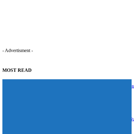
- Advertisment -
MOST READ
TIDLOR ส่งต่อความรู้การเงินสู่ชุมชนบ้านน้ำใส จ.ร้อยเอ็ด หนุนคนไทย
บริหารหนี้อย่างยั่งยืน
06/08/2026
Reignwood ทุ่ม 1.4 พันล้านเปิดเกมรุก Sports & Wellness “RSPC”ยกระด
สู่ฮับกีฬาและเวลเนสแห่งอาเซียน