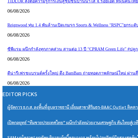
TIDLOR ส่งต่อความรู้การเงินสู่ชุมชนบ้านน้ำใส จ.ร้อยเอ็ด หนุนคนไทยบร
06/08/2026
Reignwood ทุ่ม 1.4 พันล้านเปิดเกมรุก Sports & Wellness “RSPC”ยกระ
06/08/2026
ซีพีแรม ผนึกกำลังทุกภาคส่วน สานต่อ 13 ปี “CPRAM Green Life” #ปลูกเพื่อโ
06/08/2026
ดีน่ารีเฟรชแบรนด์ครั้งใหญ่ ดึง BamBam ถ่ายทอดภาพลักษณ์ใหม่ ผ่าน
06/08/2026
EDITOR PICKS
ผู้จัดการ ธ.ก.ส. ลงพื้นที่อุบลราชธานี เยี่ยมสาขาสิรินธร-BAAC Outlet ติดตา
เปิดกลยุทธ์ “ทีมขายประเทศไทย” ผนึกกำลังหน่วยงานเศรษฐกิจ ดันไทยสู่เวที
SAM บุกโคราช! ยกทัพบริการแก้หนี้ครบวงจร พร้อมโปรทรัพย์มือสองสุดคุ