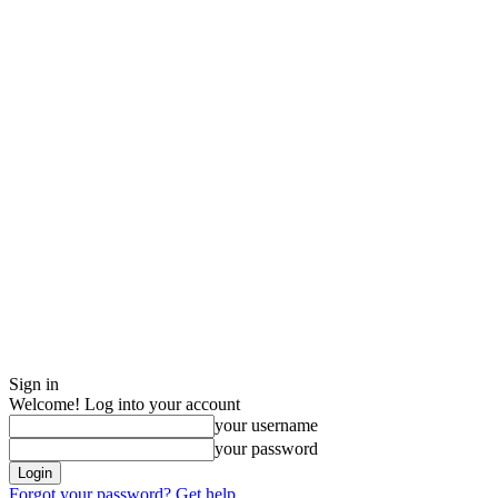
Sign in
Welcome! Log into your account
your username
your password
Forgot your password? Get help