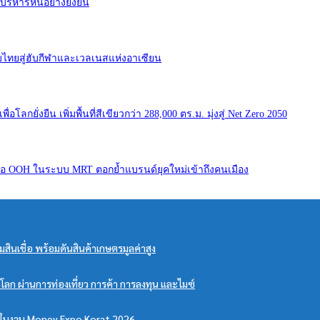
ิหารหนี้อย่างยั่งยืน
ดับไทยสู่ฮับกีฬาและเวลเนสแห่งอาเซียน
ลกยั่งยืน เพิ่มพื้นที่สีเขียวกว่า 288,000 ตร.ม. มุ่งสู่ Net Zero 2050
สื่อ OOH ในระบบ MRT ตอกย้ำแบรนด์ยุคใหม่เข้าถึงคนเมือง
มสินเชื่อ พร้อมดันสินค้าเกษตรมูลค่าสูง
โลก ผ่านการท่องเที่ยว การค้า การลงทุน และไมซ์
้ม ในงาน Money Expo Korat 2026