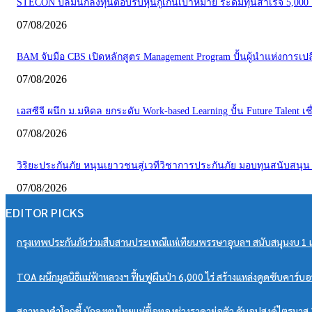
STECON ปลื้มนักลงทุนตอบรับหุ้นกู้เกินเป้าหมาย ระดมทุนสำเร็จ 5,00
07/08/2026
BAM จับมือ CBS เปิดหลักสูตร Management Program ปั้นผู้นำแห่งการเปลี
07/08/2026
เอสซีจี ผนึก ม.มหิดล ยกระดับ Work-based Learning ปั้น Future Talent 
07/08/2026
วิริยะประกันภัย หนุนเยาวชนสู่เวทีวิชาการประกันภัย มอบทุนสนับสนุน
07/08/2026
EDITOR PICKS
กรุงเทพประกันภัยร่วมสืบสานประเพณีแห่เทียนพรรษาอุบลฯ สนับสนุนงบ 1 แส
TOA ผนึกมูลนิธิแม่ฟ้าหลวงฯ ฟื้นฟูผืนป่า 6,000 ไร่ สร้างแหล่งดูดซับคาร์บอ
สภาทองคำโลกชี้ นักลงทุนไทยแห่ซื้อทองช่วงราคาย่อตัว ดันอุปสงค์ไตรมาส 2