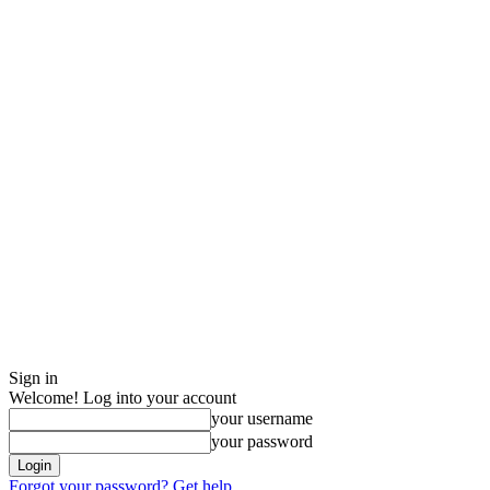
Sign in
Welcome! Log into your account
your username
your password
Forgot your password? Get help