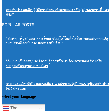
ออมสินประชุมเชิงปฏิบัติการ กำหนดทิศทางแผน 5 ปี มุ่งสู่ “ธนาคารเพื่อทุก
ชีวิต”
POPULAR POSTS
“สหพัฒนพิบูล” เผยผลสำเร็จหลังชวนผู้บริโภคใส่ใจสิ่งแวดล้อมกับแคมเปญ
“มาม่ารักษ์โลกเป็นกอง แจกทองเป็นล้าน”
วิริยะประกันภัย หนุนองค์ความรู้ “การพัฒนาเด็กและครอบครัว” เสริม
รากฐานสังคมสุขภาวะของไทย
การเคหะแห่งชาติเปิดผลประเมิน ITA หน่วยงานรัฐปี 2566 อยู่ในระดับผ่านดี
96.24 คะแนน
select your language
Thai