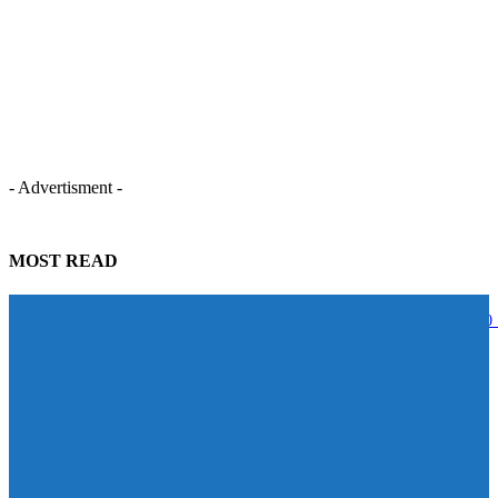
- Advertisment -
MOST READ
STECON ปลื้มนักลงทุนตอบรับหุ้นกู้เกินเป้าหมาย ระดมทุนสำเร็จ 5,000
บาท สะท้อนความเชื่อมั่นในศักยภาพการเติบโต
07/08/2026
BAM จับมือ CBS เปิดหลักสูตร Management Program ปั้นผู้นำแห่งการ
เปลี่ยนแปลง ดัน Transformation จาก “วิสัยทัศน์” สู่ “การลงมือทำ”