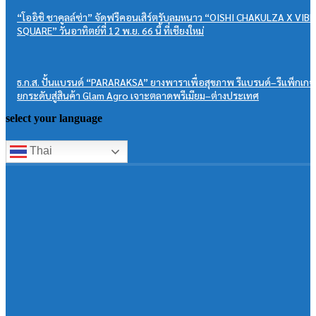
“โออิชิ ชาคูลล์ซ่า” จัดฟรีคอนเสิร์ตรับลมหนาว “OISHI CHAKULZA X VIBE
SQUARE” วันอาทิตย์ที่ 12 พ.ย. 66 นี้ ที่เชียงใหม่
ธ.ก.ส. ปั้นแบรนด์ “PARARAKSA” ยางพาราเพื่อสุขภาพ รีแบรนด์–รีแพ็กเกจ
ยกระดับสู่สินค้า Glam Agro เจาะตลาดพรีเมียม–ต่างประเทศ
select your language
Thai