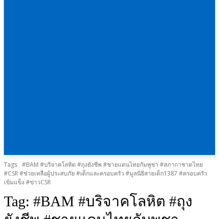
Tags
#BAM #บริจาคโลหิต #ถุงยังชีพ #ชายแดนไทยกัมพูชา #สภากาชาดไทย
#CSR #ช่วยเหลือผู้ประสบภัย #เด็กและครอบครัว #มูลนิธิสายเด็ก1387 #ครอบครัว
เข้มแข็ง #ข่าวCSR
Tag:
#BAM #บริจาคโลหิต #ถุง