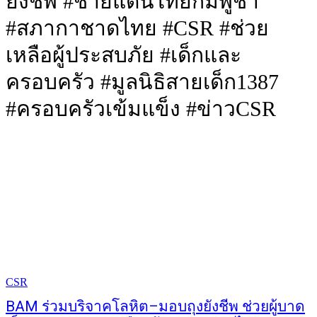
ยังชีพ #ชายแดนไทยกัมพูชา
#สภากาชาดไทย #CSR #ช่วย
เหลือผู้ประสบภัย #เด็กและ
ครอบครัว #มูลนิธิสายเด็ก1387
#ครอบครัวเข้มแข็ง #ข่าวCSR
CSR
BAM ร่วมบริจาคโลหิต–มอบถุงยังชีพ ช่วยผู้บาด