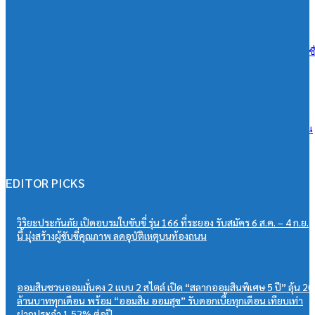
07/08/2026
เอสซีจี ผนึก ม.มหิดล ยกระดับ Work-based Learning ปั้น Future Talent เช
การเรียนสู่โลกการทำงานจริง
07/08/2026
วิริยะประกันภัย หนุนเยาวชนสู่เวทีวิชาการประกันภัย มอบทุนสนับสนุน
“PSU Trang IBARM Talent 2026”
07/08/2026
EDITOR PICKS
วิริยะประกันภัย เปิดอบรมใบขับขี่ รุ่น 166 ที่ระยอง รับสมัคร 6 ส.ค. – 4 ก.ย.
นี้ มุ่งสร้างผู้ขับขี่คุณภาพ ลดอุบัติเหตุบนท้องถนน
ออมสินชวนออมมั่นคง 2 แบบ 2 สไตล์ เปิด “สลากออมสินพิเศษ 5 ปี” ลุ้น 20
ล้านบาททุกเดือน พร้อม “ออมสิน ออมสุข” รับดอกเบี้ยทุกเดือน เทียบเท่า
ฝากประจำ 1.52% ต่อปี