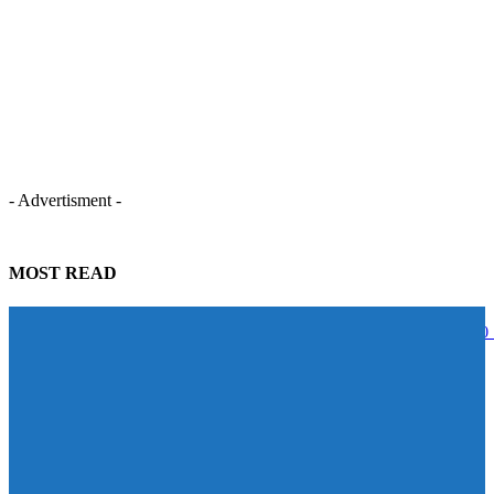
- Advertisment -
MOST READ
STECON ปลื้มนักลงทุนตอบรับหุ้นกู้เกินเป้าหมาย ระดมทุนสำเร็จ 5,000
บาท สะท้อนความเชื่อมั่นในศักยภาพการเติบโต
07/08/2026
BAM จับมือ CBS เปิดหลักสูตร Management Program ปั้นผู้นำแห่งการ
เปลี่ยนแปลง ดัน Transformation จาก “วิสัยทัศน์” สู่ “การลงมือทำ”