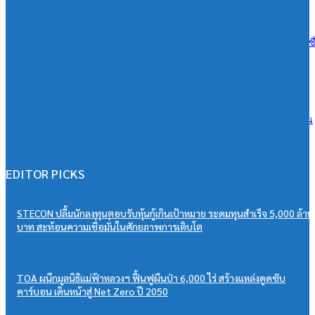
07/08/2026
เอสซีจี ผนึก ม.มหิดล ยกระดับ Work-based Learning ปั้น Future Talent เช
การเรียนสู่โลกการทำงานจริง
07/08/2026
วิริยะประกันภัย หนุนเยาวชนสู่เวทีวิชาการประกันภัย มอบทุนสนับสนุน
“PSU Trang IBARM Talent 2026”
07/08/2026
EDITOR PICKS
STECON ปลื้มนักลงทุนตอบรับหุ้นกู้เกินเป้าหมาย ระดมทุนสำเร็จ 5,000 ล้าน
บาท สะท้อนความเชื่อมั่นในศักยภาพการเติบโต
TOA ผนึกมูลนิธิแม่ฟ้าหลวงฯ ฟื้นฟูผืนป่า 6,000 ไร่ สร้างแหล่งดูดซับ
คาร์บอน เดินหน้าสู่ Net Zero ปี 2050