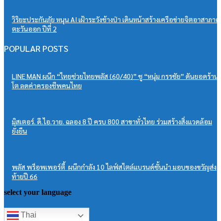
วิริยะประกันภัย หนุน AI เฝ้าระวังช้างป่า เดินหน้าสร้างเครือข่ายจิตอาสาภาค
ตะวันออก ปีที่ 2
POPULAR POSTS
LINE MAN ผนึก “ไทยช่วยไทยพลัส (60/40)” ชู “หนุ่ม กรรชัย” ดันยอดร้าน
โต ลดค่าครองชีพคนไทย
มิสเตอร์. ดี.ไอ.วาย. ฉลอง 8 ปี ครบ 800 สาขาทั่วไทย ร่วมสร้างสิ่งแวดล้อม
ยั่งยืน
พลัส พร็อพเพอร์ตี้ ผนึกกำลัง 10 ไลฟ์สไตล์แบรนด์ชั้นนำ มอบของขวัญส่ง
ท้ายปี 66
select your language
Thai