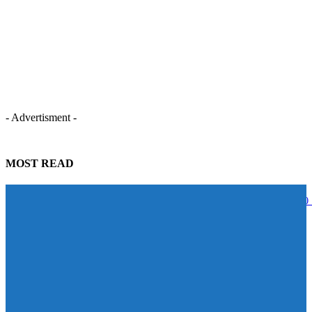
- Advertisment -
MOST READ
STECON ปลื้มนักลงทุนตอบรับหุ้นกู้เกินเป้าหมาย ระดมทุนสำเร็จ 5,000
บาท สะท้อนความเชื่อมั่นในศักยภาพการเติบโต
07/08/2026
BAM จับมือ CBS เปิดหลักสูตร Management Program ปั้นผู้นำแห่งการ
เปลี่ยนแปลง ดัน Transformation จาก “วิสัยทัศน์” สู่ “การลงมือทำ”