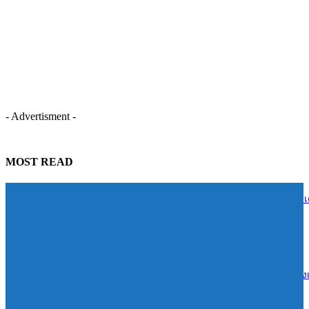
- Advertisment -
MOST READ
ธ.ก.ส. จัดกิจกรรมบริจาคโลหิต “ครบรอบ 60 ปี 1 ล้านซีซี 1 ล้านบาท” เ
หน้าสำรองโลหิตช่วยผู้ป่วยทั่วประเทศ
06/08/2026
เมืองทองธานี ก้าวสู่ Smart City เต็มรูปแบบ หลัง depa รับรองเป็นเขตส่ง
เมืองอัจฉริยะ