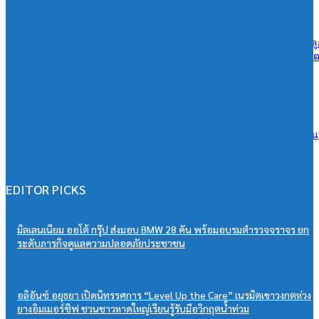
06/08/2026
ลลิล พร็อพเพอร์ตี้ ก้าวสู่ปีที่ 40 เดินหน้าสร้างการเติบโตอย่างยั่งยืน ยึดล
เป็นศูนย์กลาง ขับเคลื่อนองค์กรด้วยนวัตกรรม ธรรมาภิบาล และการพ
คน
06/08/2026
กรุงเทพประกันภัยจัดเสวนาประกันภัยให้แก่ตัวแทนและนายหน้าประกัน
วินาศภัยเสริมศักยภาพธุรกิจประกันภัยให้แข็งแกร่งยิ่งขึ้น
06/08/2026
EDITOR PICKS
มิลเลนเนียม ออโต้ กรุ๊ป ส่งมอบ BMW 28 คัน พร้อมอบรมตำรวจจราจร ยก
ระดับภารกิจดูแลความปลอดภัยประชาชน
อลิอันซ์ อยุธยา เปิดนิทรรศการ “Level Up the Care” เนรมิตเขาวงกตห่วง
ยางอิมเมอร์ซีฟ ชวนชาวหาดใหญ่เรียนรู้รับมือวิกฤตน้ำท่วม