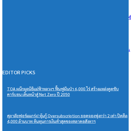
07/08/2026
เอสซีจี ผนึก ม.มหิดล ยกระดับ Work-based Learning ปั้น Future Talent เช
การเรียนสู่โลกการทำงานจริง
07/08/2026
วิริยะประกันภัย หนุนเยาวชนสู่เวทีวิชาการประกันภัย มอบทุนสนับสนุน
“PSU Trang IBARM Talent 2026”
07/08/2026
EDITOR PICKS
TOA ผนึกมูลนิธิแม่ฟ้าหลวงฯ ฟื้นฟูผืนป่า 6,000 ไร่ สร้างแหล่งดูดซับ
คาร์บอน เดินหน้าสู่ Net Zero ปี 2050
ศุภาลัยฟอร์มแกร่ง! หุ้นกู้ Oversubscription ยอดจองพุ่งกว่า 2 เท่า ปิดดีล
4,000 ล้านบาท ต้นทุนการเงินต่ำสุดของตลาดอสังหาฯ