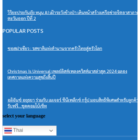
วิริยะประกันภัย หนุน AI เฝ้าระวังช้างป่า เดินหน้าสร้างเครือข่ายจิตอาสาภาค
ตะวันออก ปีที่ 2
POPULAR POSTS
ซอสฝาเขียว : รสชาติแห่งตำนานจากครัวไทยสู่ครัวโลก
Christmas Is Universal เพลย์ลิสต์เพลงคริสต์มาสล่าสุด 2024 ฉลอง
เทศกาลแห่งความสุขถึงสิ้นปี
อลิอันซ์ อยุธยา ร่วมกับ เมเจอร์ ซีนีเพล็กซ์ กรุ้ป มอบสิทธิพิเศษสำหรับลูกค้า
รับฟรี…ชุดคอมโบ้เซ็ท
select your language
Thai