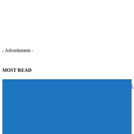
- Advertisment -
MOST READ
STECON ปลื้มนักลงทุนตอบรับหุ้นกู้เกินเป้าหมาย ระดมทุนสำเร็จ 5,000
บาท สะท้อนความเชื่อมั่นในศักยภาพการเติบโต
07/08/2026
BAM จับมือ CBS เปิดหลักสูตร Management Program ปั้นผู้นำแห่งการ
เปลี่ยนแปลง ดัน Transformation จาก “วิสัยทัศน์” สู่ “การลงมือทำ”