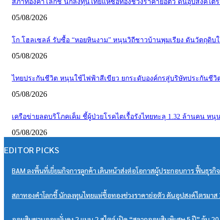
สภาทองคำโลกชี้ นักลงทุนไทยแห่ซื้อทองช่วงราคาย่อตัว ดันอุปสงค์ไตร
05/08/2026
โก โฮลเซลล์ รับซื้อ “หอยหินงาม” หนุนวิถีชาวบ้านพุมเรียง ดันวัตถุดิบใ
05/08/2026
ไทยประกันชีวิต หนุนใช้ไฟฟ้าสีเขียว ยกระดับองค์กรสู่บริษัทประกันชีวิตแ
05/08/2026
เครือข่ายลดบริโภคเค็ม ชี้ผู้ป่วยโรคไตเรื้อรังไทยทะลุ 1.32 ล้านคน ห
05/08/2026
EDITOR PICKS
BAM ลงพื้นที่เยี่ยมกิจการลูกค้า เดินหน้าส่งต่อโอกาสผู้ประกอบการ ฟื้นธุรก
สภาทองคำโลกชี้ นักลงทุนไทยแห่ซื้อทองช่วงราคาย่อตัว ดันอุปสงค์ไตรมาส 2
ออมสินชวนออมมั่นคง 2 แบบ 2 สไตล์ เปิด “สลากออมสินพิเศษ 5 ปี” ลุ้น 20