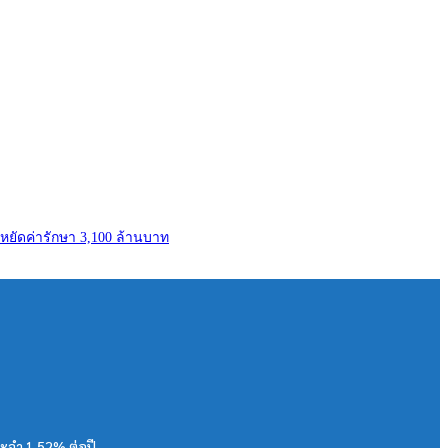
ะหยัดค่ารักษา 3,100 ล้านบาท
ระจำ 1.52% ต่อปี