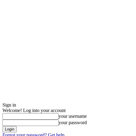
Sign in
Welcome! Log into your account
your username
your password
Forgot your password? Get help