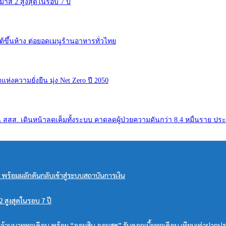
มาส 2 สูงสุดในรอบ 7 ปี
ต้ขึ้นห้าง ต่อยอดเมนูร้านอาหารทั่วไทย
ห่งความยั่งยืน มุ่ง Net Zero ปี 2050
นุน สสส. เดินหน้าลดเค็มทั้งระบบ คาดลดผู้ป่วยความดันกว่า 8.4 หมื่นราย ปร
ิจ พร้อมผลักดันกลับเข้าสู่ระบบสถาบันการเงิน
 สูงสุดในรอบ 7 ปี
 ล้านบาททุกเดือน พร้อม “ออมสิน ออมสุข” รับดอกเบี้ยทุกเดือน เทียบเท่าฝากป