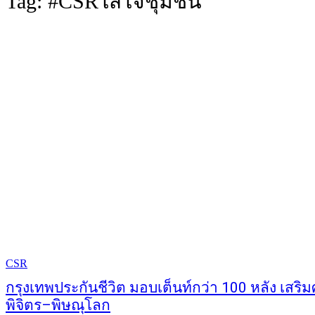
Tag:
#CSRใส่ใจชุมชน
CSR
กรุงเทพประกันชีวิต มอบเต็นท์กว่า 100 หลัง เสริ
พิจิตร–พิษณุโลก