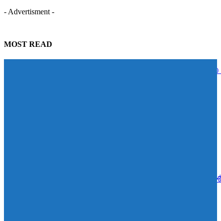
- Advertisment -
MOST READ
STECON ปลื้มนักลงทุนตอบรับหุ้นกู้เกินเป้าหมาย ระดมทุนสำเร็จ 5,000
บาท สะท้อนความเชื่อมั่นในศักยภาพการเติบโต
07/08/2026
BAM จับมือ CBS เปิดหลักสูตร Management Program ปั้นผู้นำแห่งการ
เปลี่ยนแปลง ดัน Transformation จาก “วิสัยทัศน์” สู่ “การลงมือทำ”
07/08/2026
เอสซีจี ผนึก ม.มหิดล ยกระดับ Work-based Learning ปั้น Future Talent เช
การเรียนสู่โลกการทำงานจริง
07/08/2026