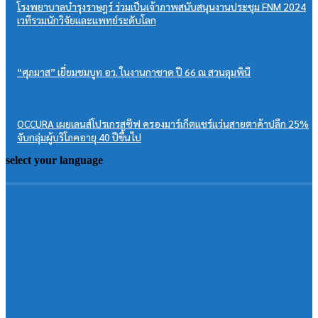
โรงพยาบาลบำรุงราษฎร์ ร่วมเป็นเจ้าภาพสนับสนุนงานประชุม FNM 2024
เวทีรวมนักวิจัยและแพทย์ระดับโลก
“ศุภมาส” เยี่ยมชมบูท อว. ในงานกาชาด ปี 66 ณ สวนลุมพินี
OCCURA เผยเลนส์โปรเกรสซีฟ ครองมาร์เก็ตแชร์แว่นสายตาค้าปลีก 25%
จับกลุ่มผู้บริโภคอายุ 40 ปีขึ้นไป
select your language