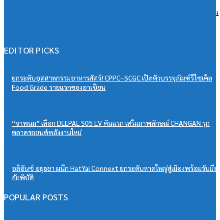
วิริยะประกันภัย หนุนเยาวชนสู่เวทีวิชาการประกันภัย มอบทุนสนับสนุน
“PSU Trang IBARM Talent 2026”
07/08/2026
EDITOR PICKS
ยกระดับอุตสาหกรรมอาหารสัตว์! CPPC–SCGC เปิดตัวบรรจุภัณฑ์รีไซเคิล
Food Grade รายแรกของอาเซียน
“จาพนม” เลือก DEEPAL S05 EV คันแรก เสริมภาพลักษณ์ CHANGAN รุก
ตลาดรถยนต์พลังงานใหม่
อลิอันซ์ อยุธยา ผนึก HatYai Connext ยกระดับหาดใหญ่สู่เมืองพร้อมรับมือ
ภัยพิบัติ
POPULAR POSTS