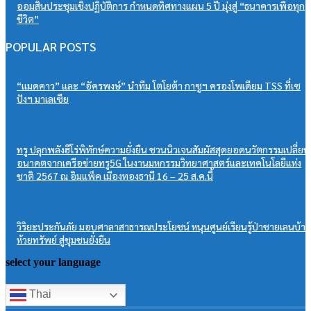
ออมสินประชุมเชิงปฏิบัติการ กำหนดทิศทางแผน 5 ปี มุ่งสู่ “ธนาคารเพื่อทุก
ชีวิต”
POPULAR POSTS
“แมดคาว” และ “อัครพงษ์” นำทีม โตโยต้า กาซูฯ ครองโพเดียม TSS ที่เซ
ปังฯ มาเลเซีย
ทรู ปลุกพลังฮีโร่พิทักษ์ความยั่งยืน ชวนนิวเจนสัมผัสสุดยอดนวัตกรรมเปลี่ยน
อนาคตจากเครือข่ายทรู5G ในงานมหกรรมวิทยาศาสตร์และเทคโนโลยีแห่ง
ชาติ 2567 ณ อิมแพ็ค เมืองทองธานี 16 – 25 ส.ค.นี้
วิริยะประกันภัย มอบศาลาสาธารณประโยชน์ หนุนศูนย์เรียนรู้ป่าชายเลนบ้า
ห้วยทรัพย์ สู่ชุมชนยั่งยืน
select your language
Thai