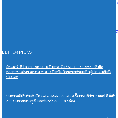
ซีพีแรม ผนึกกำลังทุกภาคส่วน สานต่อ 13 ปี “CPRAM Green Life” #ปลูกเ
โลกยั่งยืน เพิ่มพื้นที่สีเขียวกว่า 288,000 ตร.ม. มุ่งสู่ Net Zero 2050
06/08/2026
ดีน่ารีเฟรชแบรนด์ครั้งใหญ่ ดึง BamBam ถ่ายทอดภาพลักษณ์ใหม่ ผ่านสื
OOH ในระบบ MRT ตอกย้ำแบรนด์ยุคใหม่เข้าถึงคนเมือง
06/08/2026
EDITOR PICKS
มิสเตอร์. ดี.ไอ.วาย. ฉลอง 10 ปี ยกระดับ “MR. D.I.Y. Cares” จับมือ
สภากาชาดไทย ลงนาม MOU 3 ปี เสริมศักยภาพช่วยเหลือผู้ประสบภัยทั่ว
ประเทศ
นมตราหมีเอ็นริชจับมือ Katsu Midori Sushi ครั้งแรก! เสิร์ฟ “นมหมี อีซี่มัท
ฉะ” บนสายพานซูชิ แจกชิมกว่า 60,000 กล่อง