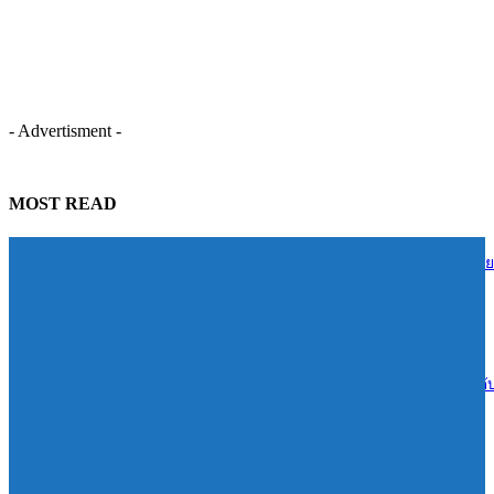
- Advertisment -
MOST READ
TIDLOR ส่งต่อความรู้การเงินสู่ชุมชนบ้านน้ำใส จ.ร้อยเอ็ด หนุนคนไทย
บริหารหนี้อย่างยั่งยืน
06/08/2026
Reignwood ทุ่ม 1.4 พันล้านเปิดเกมรุก Sports & Wellness “RSPC”ยกระด
สู่ฮับกีฬาและเวลเนสแห่งอาเซียน
06/08/2026