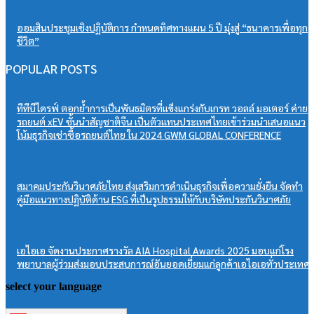
ออมสินประชุมเชิงปฏิบัติการ กำหนดทิศทางแผน 5 ปี มุ่งสู่ “ธนาคารเพื่อทุก
ชีวิต”
POPULAR POSTS
ทีทีบีไดรฟ์ ตอกย้ำการเป็นพันธมิตรที่แข็งแกร่งกับเกรท วอลล์ มอเตอร์ ค่าย
รถยนต์ xEV ชั้นนำสัญชาติจีน เป็นตัวแทนประเทศไทยเข้าร่วมนำเสนอแนว
โน้มธุรกิจเช่าซื้อรถยนต์ไทย ใน 2024 GWM GLOBAL CONFERENCE
สมาคมประกันวินาศภัยไทย ส่งเสริมการดำเนินธุรกิจเพื่อความยั่งยืน จัดทำ
คู่มือแนวทางปฏิบัติด้าน ESG ที่เป็นรูปธรรมให้กับบริษัทประกันวินาศภัย
เอไอเอ จัดงานประกาศรางวัล AIA Hospital Awards 2025 มอบแก่โรง
พยาบาลผู้ร่วมส่งมอบประสบการณ์อันยอดเยี่ยมแก่ลูกค้าเอไอเอทั่วประเทศ
select your language