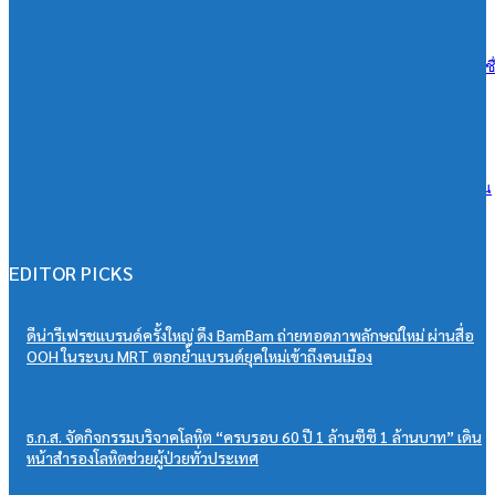
07/08/2026
เอสซีจี ผนึก ม.มหิดล ยกระดับ Work-based Learning ปั้น Future Talent เช
การเรียนสู่โลกการทำงานจริง
07/08/2026
วิริยะประกันภัย หนุนเยาวชนสู่เวทีวิชาการประกันภัย มอบทุนสนับสนุน
“PSU Trang IBARM Talent 2026”
07/08/2026
EDITOR PICKS
ดีน่ารีเฟรชแบรนด์ครั้งใหญ่ ดึง BamBam ถ่ายทอดภาพลักษณ์ใหม่ ผ่านสื่อ
OOH ในระบบ MRT ตอกย้ำแบรนด์ยุคใหม่เข้าถึงคนเมือง
ธ.ก.ส. จัดกิจกรรมบริจาคโลหิต “ครบรอบ 60 ปี 1 ล้านซีซี 1 ล้านบาท” เดิน
หน้าสำรองโลหิตช่วยผู้ป่วยทั่วประเทศ