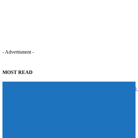
- Advertisment -
MOST READ
STECON ปลื้มนักลงทุนตอบรับหุ้นกู้เกินเป้าหมาย ระดมทุนสำเร็จ 5,000
บาท สะท้อนความเชื่อมั่นในศักยภาพการเติบโต
07/08/2026
BAM จับมือ CBS เปิดหลักสูตร Management Program ปั้นผู้นำแห่งการ
เปลี่ยนแปลง ดัน Transformation จาก “วิสัยทัศน์” สู่ “การลงมือทำ”