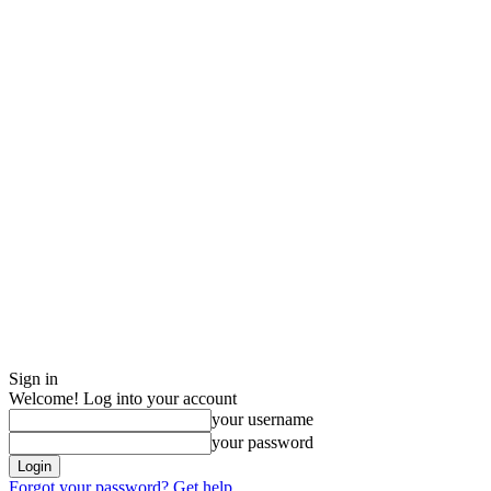
Sign in
Welcome! Log into your account
your username
your password
Forgot your password? Get help