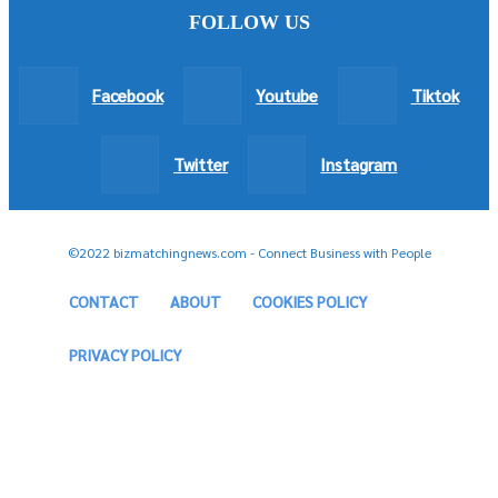
ABOUT US
ที่อยู่ส่งเอกสาร 110/142 หมู่ 1 ตำบลคลองหลวงแพ่ง อำเภอเมือง จังหวัด
ฉะเชิงเทรา 24000
Contact us:
bizmatchingnewsltd@gmail.com
Donate: 0982548042 PromptPay
FOLLOW US
Facebook
Youtube
Tiktok
Twitter
Instagram