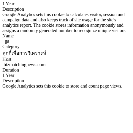
Duration
session
Description
WordPress sets this cookie when a user interacts with emojis on a
WordPress site. It helps determine if the user's browser can display
emojis properly.
Name
_ga
Category
คุกกี้เพื่อการวิเคราะห์
Host
.bizmatchingnews.com
Duration
1 Year
Description
Google Analytics sets this cookie to calculates visitor, session and
campaign data and also keeps track of site usage for the site's
analytics report. The cookie stores information anonymously and
assigns a randomly generated number to recognize unique visitors.
Name
_ga_
Category
คุกกี้เพื่อการวิเคราะห์
Host