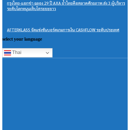
SCG เปิดเวที Possibilities Space 2026 โชว์พลังคนรุ่นใหม่ พลิกไอเดียธุรกิ
สู่โอกาสจริงในตลาดโลก
POPULAR POSTS
ททท. ดึง น้องหมีเนย และอาโป เสริมทัพชวนเที่ยว เปิดแคมเปญ “สุขทันทีกับ
อาโปและน้องเนย”
กรุงไทย-แอกซ่า ฉลอง 29 ปี AXA ย้ำไทยคือตลาดศักยภาพ ส่ง 3 ผู้บริหาร
ระดับโลกหนุนเติบโตระยะยาว
AFTERKLASS จัดแข่งขันบอร์ดเกมการเงิน CASHFLOW ระดับประเทศ
select your language
Thai