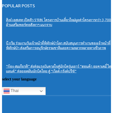
POPULAR POSTS
สิงห์ เอสเตท เปิดตัว S’RIN โครงการบ้านเดี่ยวใหม่มูลค่าโครงการกว่า 3,700
ล้านเสริมพอร์ทอสังหาฯ แนวราบ
บี.กริม ร่วมงานวันเจ้าหน้าที่พิทักษ์ป่าโลก สนับสนุนการทำงานของเจ้าหน้าที่
พิทักษ์ป่า ส่งเสริมการอนุรักษ์ธรรมชาติและความหลากหลายทางชีวภาพ
“ก้อง-สมเกียรติ” ส่งต่อแรงบันดาลใจสู่นักบิดรุ่นเยาว์ “ฮอนด้า อะคาเดมี่ ไท
แลนด์” ต่อยอดฝันนักบิดไทย สู่ “เวิลด์ กรังด์ปรีซ์”
select your language
Thai