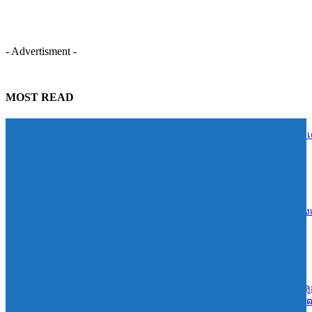
- Advertisment -
MOST READ
ธ.ก.ส. จัดกิจกรรมบริจาคโลหิต “ครบรอบ 60 ปี 1 ล้านซีซี 1 ล้านบาท” เ
หน้าสำรองโลหิตช่วยผู้ป่วยทั่วประเทศ
06/08/2026
เมืองทองธานี ก้าวสู่ Smart City เต็มรูปแบบ หลัง depa รับรองเป็นเขตส่ง
เมืองอัจฉริยะ
06/08/2026
ลลิล พร็อพเพอร์ตี้ ก้าวสู่ปีที่ 40 เดินหน้าสร้างการเติบโตอย่างยั่งยืน ยึดล
เป็นศูนย์กลาง ขับเคลื่อนองค์กรด้วยนวัตกรรม ธรรมาภิบาล และการพ