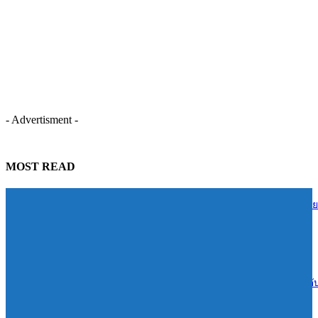
- Advertisment -
MOST READ
TIDLOR ส่งต่อความรู้การเงินสู่ชุมชนบ้านน้ำใส จ.ร้อยเอ็ด หนุนคนไทย
บริหารหนี้อย่างยั่งยืน
06/08/2026
Reignwood ทุ่ม 1.4 พันล้านเปิดเกมรุก Sports & Wellness “RSPC”ยกระด
สู่ฮับกีฬาและเวลเนสแห่งอาเซียน