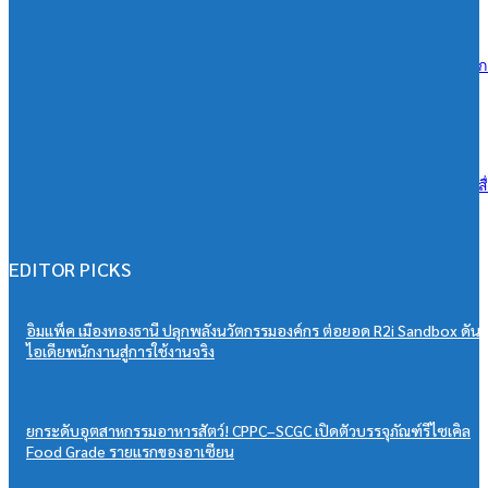
06/08/2026
ซีพีแรม ผนึกกำลังทุกภาคส่วน สานต่อ 13 ปี “CPRAM Green Life” #ปลูกเ
โลกยั่งยืน เพิ่มพื้นที่สีเขียวกว่า 288,000 ตร.ม. มุ่งสู่ Net Zero 2050
06/08/2026
ดีน่ารีเฟรชแบรนด์ครั้งใหญ่ ดึง BamBam ถ่ายทอดภาพลักษณ์ใหม่ ผ่านสื
OOH ในระบบ MRT ตอกย้ำแบรนด์ยุคใหม่เข้าถึงคนเมือง
06/08/2026
EDITOR PICKS
อิมแพ็ค เมืองทองธานี ปลุกพลังนวัตกรรมองค์กร ต่อยอด R2i Sandbox ดัน
ไอเดียพนักงานสู่การใช้งานจริง
ยกระดับอุตสาหกรรมอาหารสัตว์! CPPC–SCGC เปิดตัวบรรจุภัณฑ์รีไซเคิล
Food Grade รายแรกของอาเซียน