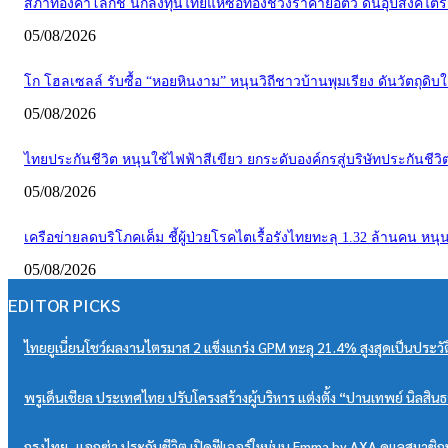
สภาทองคำโลกชี้ นักลงทุนไทยแห่ซื้อทองช่วงราคาย่อตัว ดันอุปสงค์ไตร
05/08/2026
โก โฮลเซลล์ รับซื้อ “หอยหินงาม” หนุนวิถีชาวบ้านพุมเรียง ดันวัตถุดิบใ
05/08/2026
ไทยประกันชีวิต หนุนใช้ไฟฟ้าสีเขียว ยกระดับองค์กรสู่บริษัทประกันชีวิตแ
05/08/2026
เครือข่ายลดบริโภคเค็ม ชี้ผู้ป่วยโรคไตเรื้อรังไทยทะลุ 1.32 ล้านคน ห
05/08/2026
EDITOR PICKS
ไทยยูเนี่ยนโชว์ผลงานไตรมาส 2 แข็งแกร่ง GPM ทะลุ 21.4% สูงสุดเป็นประวัต
พรูเด็นเชียล ประเทศไทย ปรับโครงสร้างผู้บริหาร แต่งตั้ง “ปานเทพย์ นิลส
กรุงไทย–แอกซ่า ประกันชีวิต เปิดฟีเจอร์ใหม่บน Emma by AXA ดูแลสมาชิกป