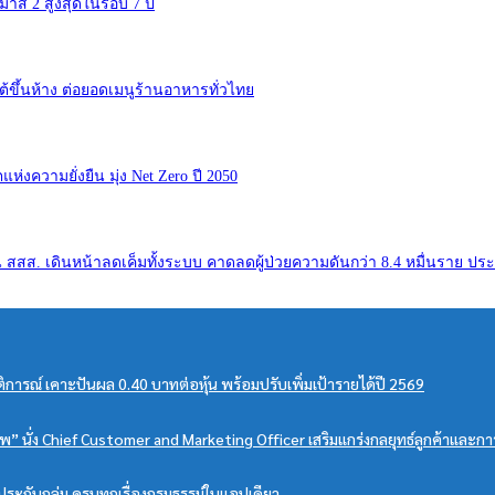
มาส 2 สูงสุดในรอบ 7 ปี
ต้ขึ้นห้าง ต่อยอดเมนูร้านอาหารทั่วไทย
ห่งความยั่งยืน มุ่ง Net Zero ปี 2050
นุน สสส. เดินหน้าลดเค็มทั้งระบบ คาดลดผู้ป่วยความดันกว่า 8.4 หมื่นราย ปร
ิการณ์ เคาะปันผล 0.40 บาทต่อหุ้น พร้อมปรับเพิ่มเป้ารายได้ปี 2569
ินธพ” นั่ง Chief Customer and Marketing Officer เสริมแกร่งกลยุทธ์ลูกค้าและ
ระกันกลุ่ม ครบทุกเรื่องกรมธรรม์ในแอปเดียว