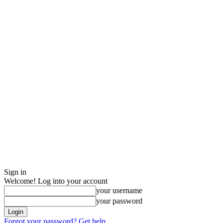
Sign in
Welcome! Log into your account
your username
your password
Forgot your password? Get help