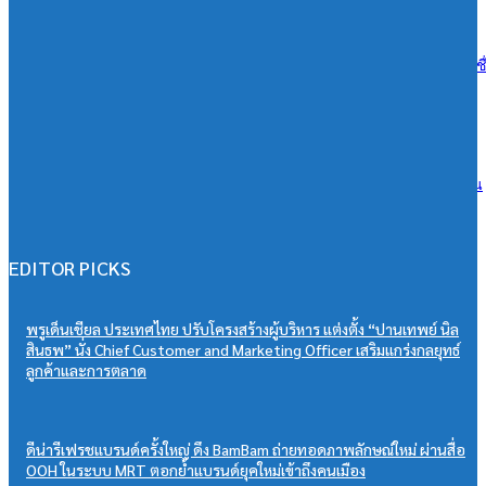
07/08/2026
เอสซีจี ผนึก ม.มหิดล ยกระดับ Work-based Learning ปั้น Future Talent เช
การเรียนสู่โลกการทำงานจริง
07/08/2026
วิริยะประกันภัย หนุนเยาวชนสู่เวทีวิชาการประกันภัย มอบทุนสนับสนุน
“PSU Trang IBARM Talent 2026”
07/08/2026
EDITOR PICKS
พรูเด็นเชียล ประเทศไทย ปรับโครงสร้างผู้บริหาร แต่งตั้ง “ปานเทพย์ นิล
สินธพ” นั่ง Chief Customer and Marketing Officer เสริมแกร่งกลยุทธ์
ลูกค้าและการตลาด
ดีน่ารีเฟรชแบรนด์ครั้งใหญ่ ดึง BamBam ถ่ายทอดภาพลักษณ์ใหม่ ผ่านสื่อ
OOH ในระบบ MRT ตอกย้ำแบรนด์ยุคใหม่เข้าถึงคนเมือง