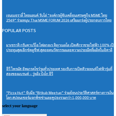
เจนเนอราลี่ ไทยแลนด์ รับโล่ “องค์กรผู้ขับเคลื่อนเศรษฐกิจ MSME ไทย
2569” ร่วมหนุน Thai MSME FORUM 2026 เสริมแกร่งผู้ประกอบการไทย
POPULAR POSTS
มาเซราติ กรันคาบริโอ โฟลกอเร ติญาเนลโล เปิดศักราชรถไฟฟ้า 100% เปิด
ประทุนสุดเอ็กซ์คลูซีฟ สุดยอดนวัตกรรมและความประณีตที่ผลิตในอิตาลี
อีวี ไพรมัส อัพเกรดโชว์รูมทั่วประเทศ รองรับการเปิดตัวรถยนต์ไฟฟ้ารุ่นที่
สองของแบรนด์ – วู่หลิง บิงโก อีวี
“Pizza Hut” จับมือ “Bitkub Meetup” ร่วมย้อนประวัติศาสตร์ทางการเงิน
โลก สปอนเซอร์แจกพิซซ่าและคูปองรวมกว่า 1,000,000 บาท
select your language