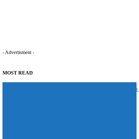
- Advertisment -
MOST READ
STECON ปลื้มนักลงทุนตอบรับหุ้นกู้เกินเป้าหมาย ระดมทุนสำเร็จ 5,000
บาท สะท้อนความเชื่อมั่นในศักยภาพการเติบโต
07/08/2026
BAM จับมือ CBS เปิดหลักสูตร Management Program ปั้นผู้นำแห่งการ
เปลี่ยนแปลง ดัน Transformation จาก “วิสัยทัศน์” สู่ “การลงมือทำ”