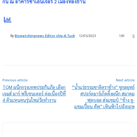
กัน ณ อาคารชาเลนเจอร์ 2 เมืองทองธานี
By
Bizmatchingnews Editor ship,K.Tuck
12/05/2023
169
0
Previous article
Next article
TQM ผนึกกรุงเทพประกันภัย เลือก
“น้ำแร่ธรรมชาติตราช้าง” ชูกลยุทธ์
เจมส์ มาร์ พรีเซนเตอร์ ต่อเนื่องปีที่
สปอร์ตมาร์เก็ตติ้งผนึก สมาคม
4 ตัวแทนคนรุ่นใหม่วัยทำงาน
ฟุตบอล ส่งแชมป์ “ช้าง ยู-
แชมเปี้ยน คัพ” เหินฟ้าไปอังกฤษ