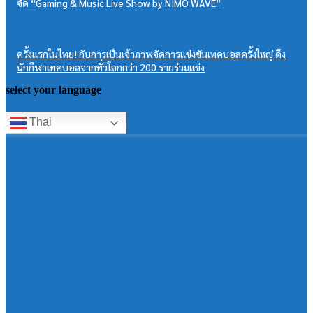
จัด “Gaming & Music Live Show by NIMO WAVE”
ครั้งแรกในไทย! กับการเป็นเจ้าภาพจัดการแข่งขันเทคบอลครั้งใหญ่ ดึง
นักกีฬาเทคบอลจากทั่วโลกกว่า 200 รายร่วมแข่ง
select your language
Thai