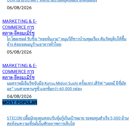
06/08/2026
MARKETING & E-
COMMERCE การ
ตลาด-อีคอมเมิร์ช
โก โฮลเซลล์ รับซื้อ “หอยหินงาม” หนุนวิถีชาวบ้านพุมเรียง ดันวัตถุดิบใต้ขึ้น
ห้าง ต่อยอดเมนูร้านอาหารทั่วไทย
05/08/2026
MARKETING & E-
COMMERCE การ
ตลาด-อีคอมเมิร์ช
นมตราหมีเอ็นริชจับมือ Katsu Midori Sushi ครั้งแรก! เสิร์ฟ “นมหมี อีซี่มัท
ฉะ” บนสายพานซูชิ แจกชิมกว่า 60,000 กล่อง
04/08/2026
MOST POPULAR
STECON ปลื้มนักลงทุนตอบรับหุ้นกู้เกินเป้าหมาย ระดมทุนสำเร็จ 5,000 ล้า
สะท้อนความเชื่อมั่นในศักยภาพการเติบโต