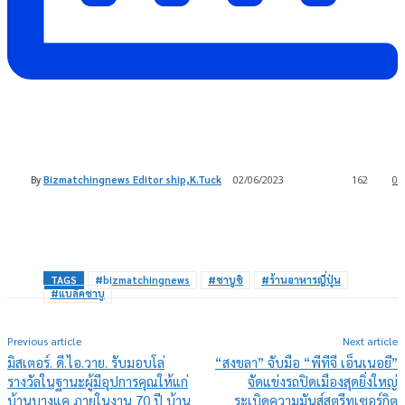
By
Bizmatchingnews Editor ship,K.Tuck
02/06/2023
162
0
TAGS
#bizmatchingnews
#ชาบูชิ
#ร้านอาหารญี่ปุ่น
#แบล็คชาบู
Previous article
Next article
มิสเตอร์. ดี.ไอ.วาย. รับมอบโล่
“สงขลา” จับมือ “พีทีจี เอ็นเนอยี”
รางวัลในฐานะผู้มีอุปการคุณให้แก่
จัดแข่งรถปิดเมืองสุดยิ่งใหญ่
บ้านบางแค ภายในงาน 70 ปี บ้าน
ระเบิดความมันส์สตรีทเซอร์กิต