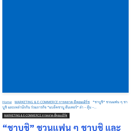
Home
MARKETING & E-COMMERCE การตลาด-อีคอมเมิร์ช
“ชาบูชิ” ชวนแฟน ๆ ชา
บูชิ และเหล่านักกิน ร่วมภารกิจ “แบล็คชาบู ฮันเตอร์” ล่า – ลุ้น –...
MARKETING & E-COMMERCE การตลาด-อีคอมเมิร์ช
“ชาบูชิ” ชวนแฟน ๆ ชาบูชิ และ