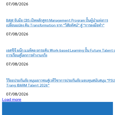
07/08/2026
BAM จับมือ CBS เปิดหลักสูตร Management Program ปั้นผู้นำแห่งการ
เปลี่ยนแปลง ดัน Transformation จาก “วิสัยทัศน์” สู่ “การลงมือทำ”
07/08/2026
เอสซีจี ผนึก ม.มหิดล ยกระดับ Work-based Learning ปั้น Future Talent เ
การเรียนสู่โลกการทำงานจริง
07/08/2026
วิริยะประกันภัย หนุนเยาวชนสู่เวทีวิชาการประกันภัย มอบทุนสนับสนุน “PSU
Trang IBARM Talent 2026”
07/08/2026
Load more