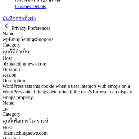
Cookies Details
บันทึกการตั้งค่า
Privacy Preferences
Name
wpEmojiSettingsSupports
Category
คุกกี้ที่จำเป็น
Host
bizmatchingnews.com
Duration
session
Description
WordPress sets this cookie when a user interacts with emojis on a
WordPress site. It helps determine if the user's browser can display
emojis properly.
Name
_ga
Category
คุกกี้เพื่อการวิเคราะห์
Host
.bizmatchingnews.com
Duration