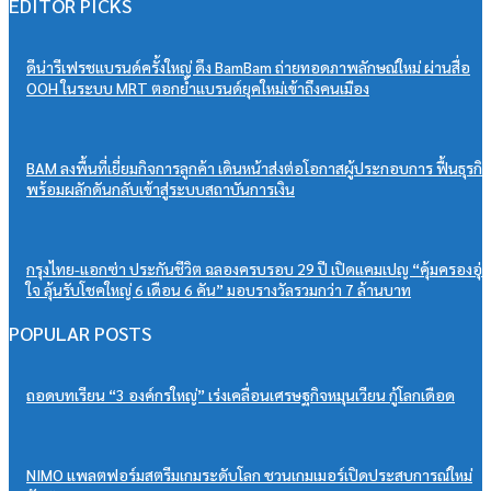
EDITOR PICKS
ดีน่ารีเฟรชแบรนด์ครั้งใหญ่ ดึง BamBam ถ่ายทอดภาพลักษณ์ใหม่ ผ่านสื่อ
OOH ในระบบ MRT ตอกย้ำแบรนด์ยุคใหม่เข้าถึงคนเมือง
BAM ลงพื้นที่เยี่ยมกิจการลูกค้า เดินหน้าส่งต่อโอกาสผู้ประกอบการ ฟื้นธุรกิจ
พร้อมผลักดันกลับเข้าสู่ระบบสถาบันการเงิน
กรุงไทย-แอกซ่า ประกันชีวิต ฉลองครบรอบ 29 ปี เปิดแคมเปญ “คุ้มครองอุ่
ใจ ลุ้นรับโชคใหญ่ 6 เดือน 6 คัน” มอบรางวัลรวมกว่า 7 ล้านบาท
POPULAR POSTS
ถอดบทเรียน “3 องค์กรใหญ่” เร่งเคลื่อนเศรษฐกิจหมุนเวียน กู้โลกเดือด
NIMO แพลตฟอร์มสตรีมเกมระดับโลก ชวนเกมเมอร์เปิดประสบการณ์ใหม่