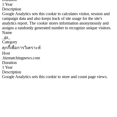
1 Year
Description
Google Analytics sets this cookie to calculates visitor, session and
campaign data and also keeps track of site usage for the site's
analytics report. The cookie stores information anonymously and
assigns a randomly generated number to recognize unique visitors.
Name
_ga_
Category
คุกกี้เพื่อการวิเคราะห์
Host
.bizmatchingnews.com
Duration
1 Year
Description
Google Analytics sets this cookie to store and count page views.