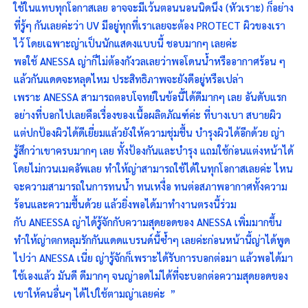
ใช้ในแทบทุกโอกาสเลย อาจจะมีเว้นตอนนอนนิดนึง (หัวเราะ) ก็อย่าง
ที่รู้ๆ กันเลยค่ะว่า UV มีอยู่ทุกที่เราเลยจะต้อง PROTECT ผิวของเรา
ไว้ โดยเฉพาะญ่าเป็นนักแสดงแบบนี้ ชอบมากๆ เลยค่ะ
พอใช้ ANESSA ญ่าก็ไม่ต้องกังวลเลยว่าพอโดนน้ำหรืออากาศร้อน ๆ
แล้วกันแดดจะหลุดไหม ประสิทธิภาพจะยังดีอยู่หรือเปล่า
เพราะ ANESSA สามารถตอบโจทย์ในข้อนี้ได้ดีมากๆ เลย อันดับแรก
อย่างที่บอกไปเลยคือเรื่องของเนื้อผลิตภัณฑ์ค่ะ ที่บางเบา สบายผิว
แต่ปกป้องผิวได้ดีเยี่ยมแล้วยังให้ความชุ่มชื้น บำรุงผิวได้อีกด้วย ญ่า
รู้สึกว่าเขาครบมากๆ เลย ทั้งป้องกันและบำรุง แถมใช้ก่อนแต่งหน้าได้
โดยไม่กวนเมคอัพเลย ทำให้ญ่าสามารถใช้ได้ในทุกโอกาสเลยค่ะ ไหน
จะความสามารถในการทนน้ำ ทนเหงื่อ ทนต่อสภาพอากาศทั้งความ
ร้อนและความชื้นด้วย แล้วยิ่งพอได้มาทำงานตรงนี้ร่วม
กับ ANEESSA ญ่าได้รู้จักกับความสุดยอดของ ANESSA เพิ่มมากขึ้น
ทำให้ญ่าตกหลุมรักกันแดดแบรนด์นี้ซ้ำๆ เลยค่ะก่อนหน้านี้ญ่าได้พูด
ไปว่า ANESSA เนี่ย ญ่ารู้จักก็เพราะได้รับการบอกต่อมา แล้วพอได้มา
ใช้เองแล้ว มันดี ดีมากๆ จนญ่าอดไม่ได้ที่จะบอกต่อความสุดยอดของ
เขาให้คนอื่นๆ ได้ไปใช้ตามญ่าเลยค่ะ ”