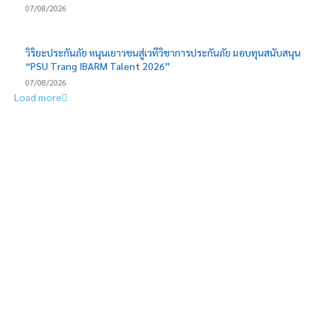
07/08/2026
วิริยะประกันภัย หนุนเยาวชนสู่เวทีวิชาการประกันภัย มอบทุนสนับสนุน
“PSU Trang IBARM Talent 2026”
07/08/2026
Load more
EDITOR PICKS
ธ.ก.ส. จัดกิจกรรมบริจาคโลหิต “ครบรอบ 60 ปี 1 ล้านซีซี 1 ล้านบาท”
เดินหน้าสำรองโลหิตช่วยผู้ป่วยทั่วประเทศ
STECON ปลื้มนักลงทุนตอบรับหุ้นกู้เกินเป้าหมาย ระดมทุนสำเร็จ
5,000 ล้านบาท สะท้อนความเชื่อมั่นในศักยภาพการเติบโต