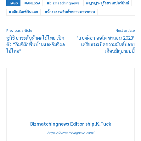
TAGS
#ANESSA
#bizmatchingnews
#ญาญ่า-อุรัสยา เสปอร์บันด์
#ผลิตภัณฑ์กันแดด
#ห้างสรรพสินค้าสยามพารากอน
Previous article
Next article
ซูกิชิ ยกระดับผักผลไม้ไทย เปิด
‘แบงค็อก ออโต ซาลอน 2023’
ตัว “กิมจิผักพื้นบ้านและกิมจิผล
เตรียมระเบิดความมันส์ปลาย
ไม้ไทย”
เดือนมิถุนายนนี้
Bizmatchingnews Editor ship,K.Tuck
https://bizmatchingnews.com/