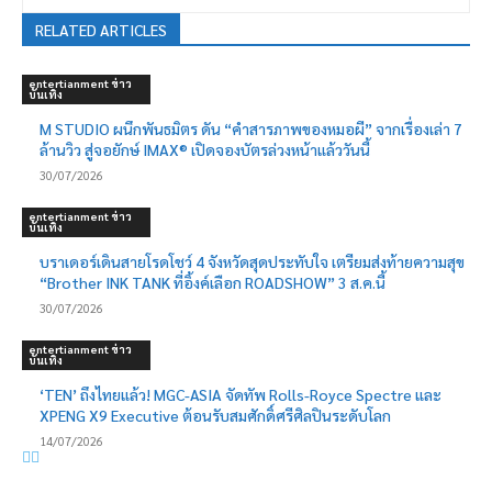
RELATED ARTICLES
entertianment ข่าว
บันเทิง
M STUDIO ผนึกพันธมิตร ดัน “คำสารภาพของหมอผี” จากเรื่องเล่า 7
ล้านวิว สู่จอยักษ์ IMAX® เปิดจองบัตรล่วงหน้าแล้ววันนี้
30/07/2026
entertianment ข่าว
บันเทิง
บราเดอร์เดินสายโรดโชว์ 4 จังหวัดสุดประทับใจ เตรียมส่งท้ายความสุข
“Brother INK TANK ที่อิ้งค์เลือก ROADSHOW” 3 ส.ค.นี้
30/07/2026
entertianment ข่าว
บันเทิง
‘TEN’ ถึงไทยแล้ว! MGC-ASIA จัดทัพ Rolls-Royce Spectre และ
XPENG X9 Executive ต้อนรับสมศักดิ์ศรีศิลปินระดับโลก
14/07/2026