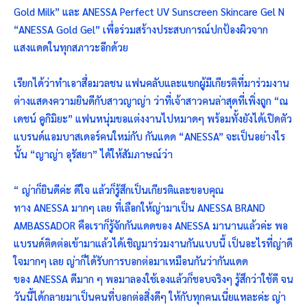
Gold Milk” และ ANESSA Perfect UV Sunscreen Skincare Gel N
“ANESSA Gold Gel” เพื่อร่วมสร้างประสบการณ์ปกป้องผิวจาก
แสงแดดในทุกสภาวะอีกด้วย
เรียกได้ว่าทำเอาสื่อมวลชน แฟนคลับและแขกผู้มีเกียรติที่มาร่วมงาน
ต่างแสดงความยินดีกับสาวญาญ่า ว่าที่เจ้าสาวคนล่าสุดที่เพิ่งถูก “ณ
เดชน์ คูกิมิยะ” แฟนหนุ่มขอแต่งงานไปหมาดๆ พร้อมทั้งยังได้เปิดตัว
แบรนด์แอมบาสเดอร์คนใหม่กับ กันแดด “ANESSA” จะเป็นอย่างไร
นั้น “ญาญ่า อุรัสยา” ได้ให้สัมภาษณ์ว่า
“ ญ่าก็ยินดีค่ะ ดีใจ แล้วก็รู้สึกเป็นเกียรติและขอบคุณ
ทาง ANESSA มากๆ เลย ที่เลือกให้ญ่ามาเป็น ANESSA BRAND
AMBASSADOR คือเราก็รู้จักกันแดดของ ANESSA มานานแล้วค่ะ พอ
แบรนด์ติดต่อเข้ามาแล้วได้เชิญมาร่วมงานกันแบบนี้ เป็นอะไรที่ญ่าดี
ใจมากๆ เลย ญ่าก็ได้รับการบอกต่อมาเหมือนกันว่ากันแดด
ของ ANESSA ดีมาก ๆ พอมาลองใช้เองแล้วก็ชอบจริงๆ รู้สึกว่าใช้ดี จน
วันนี้ได้กลายมาเป็นคนที่บอกต่อสิ่งดีๆ ให้กับทุกคนเนี่ยแหละค่ะ ญ่า