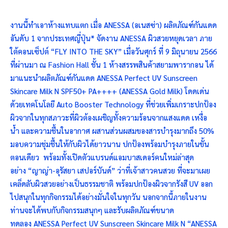
งานนี้ทำเอาห้างแทบแตก เมื่อ ANESSA (อเนสซ่า) ผลิตภัณฑ์กันแดด
อันดับ 1 จากประเทศญี่ปุ่น* จัดงาน ANESSA ผิวสวยหยุดเวลา ภาย
ใต้คอนเซ็ปต์ “FLY INTO THE SKY” เมื่อวันศุกร์ ที่ 9 มิถุนายน 2566
ที่ผ่านมา ณ Fashion Hall ชั้น 1 ห้างสรรพสินค้าสยามพารากอน ได้
มาแนะนำผลิตภัณฑ์กันแดด ANESSA Perfect UV Sunscreen
Skincare Milk N SPF50+ PA++++ (ANESSA Gold Milk) โดดเด่น
ด้วยเทคโนโลยี Auto Booster Technology ที่ช่วยเพิ่มเกราะปกป้อง
ผิวจากในทุกสภาวะที่ผิวต้องเผชิญทั้งความร้อนจากแสงแดด เหงื่อ
น้ำ และความชื้นในอากาศ ผสานส่วนผสมของสารบำรุงมากถึง 50%
มอบความชุ่มชื้นให้กับผิวได้ยาวนาน ปกป้องพร้อมบำรุงภายในขั้น
ตอนเดียว พร้อมทั้งเปิดตัวแบรนด์แอมบาสเดอร์คนใหม่ล่าสุด
อย่าง “ญาญ่า-อุรัสยา เสปอร์บันด์” ว่าที่เจ้าสาวคนสวย ที่จะมาเผย
เคล็ดลับผิวสวยอย่างเป็นธรรมชาติ พร้อมปกป้องผิวจากรังสี UV ออก
ไปสนุกในทุกกิจกรรมได้อย่างมั่นใจในทุกวัน นอกจากนี้ภายในงาน
ท่านจะได้พบกับกิจกรรมสนุกๆ และรับผลิตภัณฑ์ขนาด
ทดลอง ANESSA Perfect UV Sunscreen Skincare Milk N “ANESSA