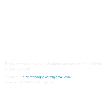
ABOUT US
ที่อยู่ส่งเอกสาร 110/142 หมู่ 1 ตำบลคลองหลวงแพ่ง อำเภอเมือง จังหวัด
ฉะเชิงเทรา 24000
Contact us:
bizmatchingnewsltd@gmail.com
Donate: 0982548042 PromptPay
FOLLOW US