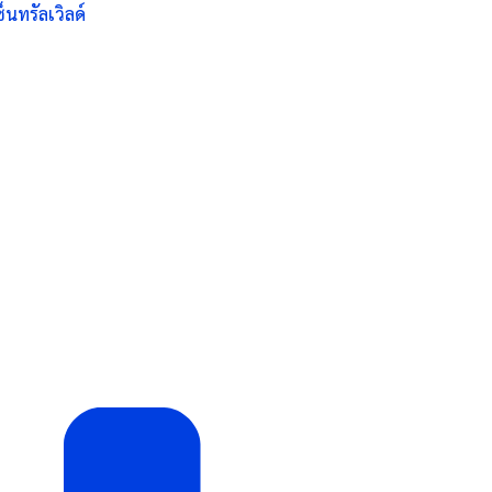
นทรัลเวิลด์