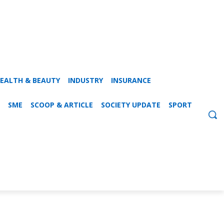
EALTH & BEAUTY
INDUSTRY
INSURANCE
SME
SCOOP & ARTICLE
SOCIETY UPDATE
SPORT