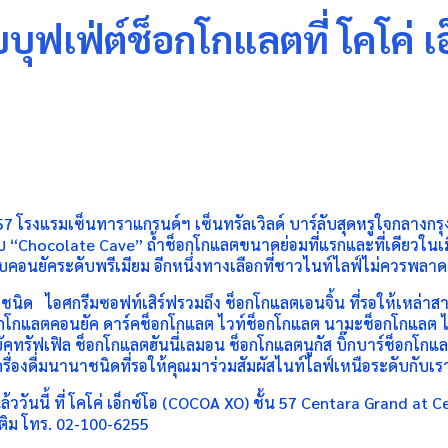
บุฟเฟ่ต์ช็อกโกแลตที่ โคโค่ 
 โรงแรมเซ็นทาราแกรนด์ฯ เซ็นทรัลเวิลด์ บาร์ลับสุดหรูใจกลางกรุงที
อ กับ “Chocolate Cave” ถ้ำช็อกโกแลตขนาดย่อมที่แรกและที่เดียวใ
อบคอนยัคระดับพรีเมียม อีกหนึ่งทางเลือกที่ชาวไนท์ไลฟ์ไม่ควรพลาด
ิด ไอศกรีมซอฟท์เสิร์ฟรวมถึง ช็อกโกแลตเอนจิ้น ที่รอให้เหล่าส
ช็อกโกแลตคอนยัค ดาร์คช็อกโกแลต ไวท์ช็อกโกแลต นามะช็อกโกแลต ไ
ทรัฟเฟิล ช็อกโกแลตฮันนี่เลมอน ช็อกโกแลตนูกัส บิ๊กบาร์ช็อกโกแ
ื่องดื่มนานาชนิดที่รอให้คุณมาร่วมสัมผัสไนท์ไลฟ์เหนือระดับกับเร
ันนี้ ที่ โคโค่ เอ็กซ์โอ (COCOA XO) ชั้น 57 Centara Grand at Ce
มเติม โทร. 02-100-6255