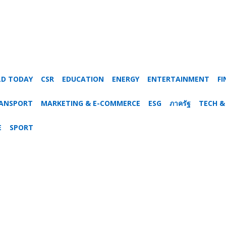
LD TODAY
CSR
EDUCATION
ENERGY
ENTERTAINMENT
FI
RANSPORT
MARKETING & E-COMMERCE
ESG
ภาครัฐ
TECH &
E
SPORT