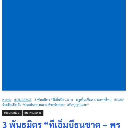
Home
INSURANCE
3 พันธมิตร “ทีเอ็มบีธนชาต - พรูเด็นเชียล ประเทศไทย - BDMS”
ร่วมมือเปิดตัว “ประกันกองกลาง สำหรับครอบครัวทุกรูปแบบ”
INSURANCE
life insurance
3 พันธมิตร “ทีเอ็มบีธนชาต – พรู