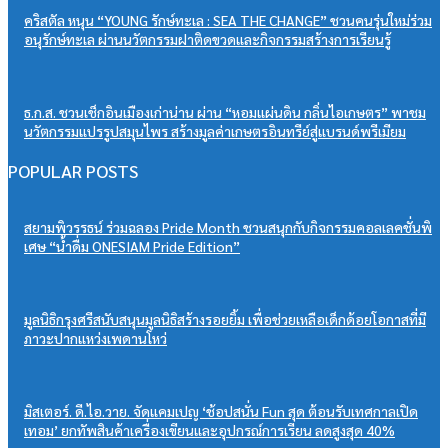
คริสตัล หนุน “YOUNG รักษ์ทะเล : SEA THE CHANGE” ชวนคนรุ่นใหม่ร่วม
อนุรักษ์ทะเล ผ่านนวัตกรรมฝาติดขวดและกิจกรรมสร้างการเรียนรู้
ธ.ก.ส. ชวนเช็กอินเมืองเก่าน่าน ผ่าน “หอมแผ่นดิน กลิ่นไอเกษตร” พาชม
นวัตกรรมแปรรูปสมุนไพร สร้างมูลค่าเกษตรอินทรีย์สู่แบรนด์พรีเมียม
POPULAR POSTS
สยามพิวรรธน์ ร่วมฉลอง Pride Month ชวนสนุกกับกิจกรรมคอลเลคชั่นพิ
เศษ “น้ำดื่ม ONESIAM Pride Edition”
มูลนิธิกรุงศรีสนับสนุนมูลนิธิสร้างรอยยิ้ม เพื่อช่วยเหลือเด็กด้อยโอกาสที่มี
ภาวะปากแหว่งเพดานโหว่
มิสเตอร์. ดี.ไอ.วาย. จัดแคมเปญ ‘ช้อปสนั่น Fun สุด ต้อนรับเทศกาลเปิด
เทอม’ ยกทัพสินค้าเครื่องเขียนและอุปกรณ์การเรียน ลดสูงสุด 40%