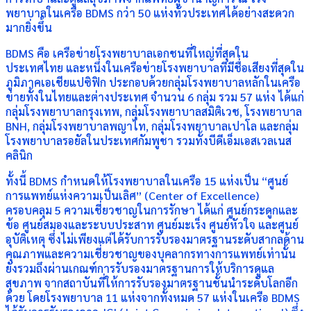
พยาบาลในเครือ BDMS กว่า 50 แห่งทั่วประเทศได้อย่างสะดวก
มากยิ่งขึ้น
BDMS คือ เครือข่ายโรงพยาบาลเอกชนที่ใหญ่ที่สุดใน
ประเทศไทย และหนึ่งในเครือข่ายโรงพยาบาลที่มีชื่อเสียงที่สุดใน
ภูมิภาคเอเชียแปซิฟิก ประกอบด้วยกลุ่มโรงพยาบาลหลักในเครือ
ข่ายทั้งในไทยและต่างประเทศ จำนวน 6 กลุ่ม รวม 57 แห่ง ได้แก่
กลุ่มโรงพยาบาลกรุงเทพ, กลุ่มโรงพยาบาลสมิติเวช, โรงพยาบาล
BNH, กลุ่มโรงพยาบาลพญาไท, กลุ่มโรงพยาบาลเปาโล และกลุ่ม
โรงพยาบาลรอยัลในประเทศกัมพูชา รวมทั้งบีดีเอ็มเอสเวลเนส
คลินิก
ทั้งนี้ BDMS กำหนดให้โรงพยาบาลในเครือ 15 แห่งเป็น “ศูนย์
การแพทย์แห่งความเป็นเลิศ” (Center of Excellence)
ครอบคลุม 5 ความเชี่ยวชาญในการรักษา ได้แก่ ศูนย์กระดูกและ
ข้อ ศูนย์สมองและระบบประสาท ศูนย์มะเร็ง ศูนย์หัวใจ และศูนย์
อุบัติเหตุ ซึ่งไม่เพียงแต่ได้รับการรับรองมาตรฐานระดับสากลด้าน
คุณภาพและความเชี่ยวชาญของบุคลากรทางการแพทย์เท่านั้น
ยังรวมถึงผ่านเกณฑ์การรับรองมาตรฐานการให้บริการดูแล
สุขภาพ จากสถาบันที่ให้การรับรองมาตรฐานชั้นนำระดับโลกอีก
ด้วย โดยโรงพยาบาล 11 แห่งจากทั้งหมด 57 แห่งในเครือ BDMS