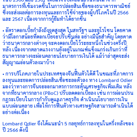
มาตรการที่เข้มงวดขึ้นในการปล่อยสินเชื่อของธนาคารพาณิชย์
ซึ่งจะส่งผลต่อการลงทุนและการใช้จ่ายของผู้บริโภคในปี 2566
และ 2567 เนื่องจากการกู้ยืมทำได้ยากขึ้น
• อัตราดอกเบี้ยกำลังถึงจุดสูงสุด ในสหรัฐฯ และยูโรโซน โดยคาด
ว่ามีโอกาสน้อยที่ดอกเบี้ยจะปรับขึ้นต่อ อย่างมีนัยสำคัญ โดยคาด
ว่าธนาคารกลางต่างๆ จะคงดอกเบี้ยไว้ระยะหนึ่งในช่วงครึ่งปี
หลัง เนื่องจากตลาดแรงงานยังอยู่ในเกณฑ์แข็งแกร่งเกินกว่าที่
ธนาคารกลางจะผ่อนคลายนโยบายการเงินได้ แม้ว่าล่าสุดจะส่ง
สัญญาณอ่อนตัวลงมาบ้าง
• การบริโภคภายในประเทศของจีนฟื้นตัวได้ดี ในขณะที่ภาคการ
ลงทุนและยอดการปล่อยสินเชื่อชะลอตัวลง ทาง Lombard Odier
มองว่าทางการจีนจะออกมาตรการกระตุ้นเศรษฐกิจเพิ่มเติม หลัง
จากที่ธนาคารกลาง (PBoC) ปรับลดดอกเบี้ยลง เช่น การผ่อนปรน
กฎระเบียบในการกำกับดูแลภาคธุรกิจ ดำเนินนโยบายการเงิน
แบบผ่อนคลาย เพื่อให้การฟื้นตัวทางเศรษฐกิจสามารถดำเนินได้
อย่างต่อเนื่อง
Lombard Odier จึงได้แนะนำ 5 กลยุทธ์การลงทุนในครึ่งหลังของ
ปี 2566 ดังนี้