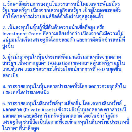
1. รักษาสัดส่วนการลงทุนในตราสารหนี้ โดยเฉพาะพันธบัตร
รัฐบาลสหรัฐฯ เนื่องจากเศรษฐกิจสหรัฐฯ เข้าสู่โหมดชะลอตัว
ทำให้คาดการณ์ว่าบอนด์ยีลด์กำลังผ่านจุดสูงสุดแล้ว
2. เน้นลงทุนในหุ้นกู้ที่มีอันดับความน่าเชื่อถือสูง หรือ
Investment Grade ที่ความเสี่ยงต่ำกว่า เนื่องจากยังมีความไม่
แน่นอนในเรื่องเศรษฐกิจโลกชะลอตัว และการผิดนัดชำระหนี้ที่
สูงขึ้น
3. มุ่งเน้นลงทุนในหุ้นประเทศพัฒนาแล้วนอกเหนือจากตลาด
สหรัฐฯ เนื่องจากมูลค่า (Valuation) ของตลาดหุ้นสหรัฐฯ อยู่ใน
เกณฑ์แพง และคาดว่าจะได้ประโยชน์จากการที่ FED หยุดขึ้น
ดอกเบี้ย
4. กระจายลงทุนในหุ้นหลายประเทศทั่วโลก ลดการกระจุกตัวใน
ประเทศใดประเทศหนึ่ง
5. กระจายลงทุนในสินทรัพย์ทางเลือกอื่น โดยเฉพาะสินทรัพย์
นอกตลาด (Private Assets) ซึ่งรวมถึงหุ้นนอกตลาด ตราสารหนี้
นอกตลาด และอสังหาริมทรัพย์นอกตลาด โดยในช่วงวัฏจักร
เศรษฐกิจเช่นนี้ถือเป็นโอกาสที่จะเข้าลงทุนในสินทรัพย์ประเภทนี้
ในราคาที่น่าดึงดูด