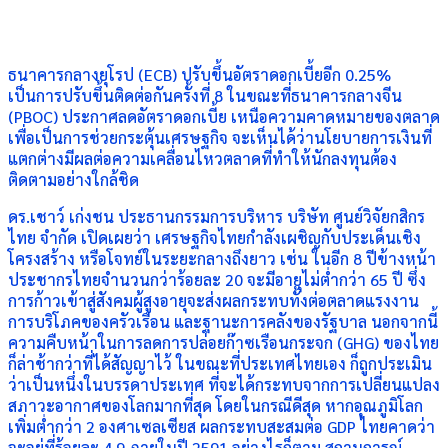
ธนาคารกลางยุโรป (ECB) ปรับขึ้นอัตราดอกเบี้ยอีก 0.25%
เป็นการปรับขึ้นติดต่อกันครั้งที่ 8 ในขณะที่ธนาคารกลางจีน
(PBOC) ประกาศลดอัตราดอกเบี้ย เหนือความคาดหมายของตลาด
เพื่อเป็นการช่วยกระตุ้นเศรษฐกิจ จะเห็นได้ว่านโยบายการเงินที่
แตกต่างมีผลต่อความเคลื่อนไหวตลาดที่ทำให้นักลงทุนต้อง
ติดตามอย่างใกล้ชิด
ดร.เชาว์ เก่งชน ประธานกรรมการบริหาร บริษัท ศูนย์วิจัยกสิกร
ไทย จำกัด เปิดเผยว่า เศรษฐกิจไทยกำลังเผชิญกับประเด็นเชิง
โครงสร้าง หรือโจทย์ในระยะกลางถึงยาว เช่น ในอีก 8 ปีข้างหน้า
ประชากรไทยจำนวนกว่าร้อยละ 20 จะมีอายุไม่ต่ำกว่า 65 ปี ซึ่ง
การก้าวเข้าสู่สังคมผู้สูงอายุจะส่งผลกระทบทั้งต่อตลาดแรงงาน
การบริโภคของครัวเรือน และฐานะการคลังของรัฐบาล นอกจากนี้
ความคืบหน้าในการลดการปล่อยก๊าซเรือนกระจก (GHG) ของไทย
ก็ล่าช้ากว่าที่ได้สัญญาไว้ ในขณะที่ประเทศไทยเอง ก็ถูกประเมิน
ว่าเป็นหนึ่งในบรรดาประเทศ ที่จะได้กระทบจากการเปลี่ยนแปลง
สภาวะอากาศของโลกมากที่สุด โดยในกรณีดีสุด หากอุณภูมิโลก
เพิ่มต่ำกว่า 2 องศาเซลเซียส ผลกระทบสะสมต่อ GDP ไทยคาดว่า
จะอยู่ที่ร้อยละ 4.9 ภายในปี 2591 อย่างไรก็ตาม สถานการณ์