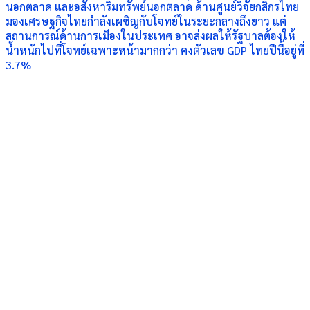
นอกตลาด และอสังหาริมทรัพย์นอกตลาด ด้านศูนย์วิจัยกสิกรไทย
มองเศรษฐกิจไทยกำลังเผชิญกับโจทย์ในระยะกลางถึงยาว แต่
สถานการณ์ด้านการเมืองในประเทศ อาจส่งผลให้รัฐบาลต้องให้
น้ำหนักไปที่โจทย์เฉพาะหน้ามากกว่า คงตัวเลข GDP ไทยปีนี้อยู่ที่
3.7%