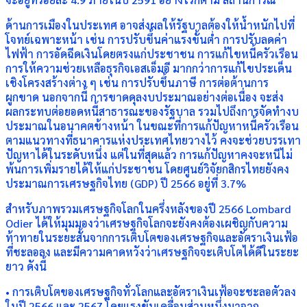
ด้านการเมืองในประเทศ อาจส่งผลให้รัฐบาลต้องให้น้ำหนักไปที่
โจทย์เฉพาะหน้า เช่น การปรับขึ้นค่าแรงขั้นต่ำ การปรับลดค่า
ไฟฟ้า การอัดฉีดเงินโดยตรงแก่ประชาชน การแก้ไขหนี้ครัวเรือน
การให้ความช่วยเหลือธุรกิจเอสเอ็มอี มากกว่าการแก้ไขประเด็น
เชิงโครงสร้างต่าง ๆ เช่น การปรับขึ้นภาษี การต่อต้านการ
ผูกขาด นอกจากนี้ การขาดดุลงบประมาณอย่างต่อเนื่อง จะส่ง
ผลกระทบต่อยอดหนี้สาธารณะของรัฐบาล รวมไปถึงการจัดทำงบ
ประมาณในอนาคตข้างหน้า ในขณะที่การแก้ปัญหาหนี้ครัวเรือน
ตามแนวทางที่ธนาคารแห่งประเทศไทยวางไว้ คงจะช่วยบรรเทา
ปัญหาได้ในระดับหนึ่ง แต่ในที่สุดแล้ว การแก้ปัญหาคงจะหนีไม่
พ้นการเพิ่มรายได้ให้แก่ประชาชน โดยศูนย์วิจัยกสิกรไทยยังคง
ประมาณการเศรษฐกิจไทย (GDP) ปี 2566 อยู่ที่ 3.7%
สำหรับภาพรวมเศรษฐกิจโลกในครึ่งหลังของปี 2566 Lombard
Odier ได้ให้มุมมองว่าเศรษฐกิจโลกจะยังคงต้องเผชิญกับความ
ท้าทายในระยะสั้นจากการเติบโตของเศรษฐกิจและอัตราเงินเฟ้อ
ที่ชะลอลง และมีความคาดหวังว่าเศรษฐกิจจะเติบโตได้ดีในระยะ
ยาว ดังนี้
• การเติบโตของเศรษฐกิจทั่วโลกและอัตราเงินเฟ้อจะชะลอตัวลง
ในปี 2566 และ 2567 โดยแรงขับเคลื่อนส่วนหนึ่งมาจาก