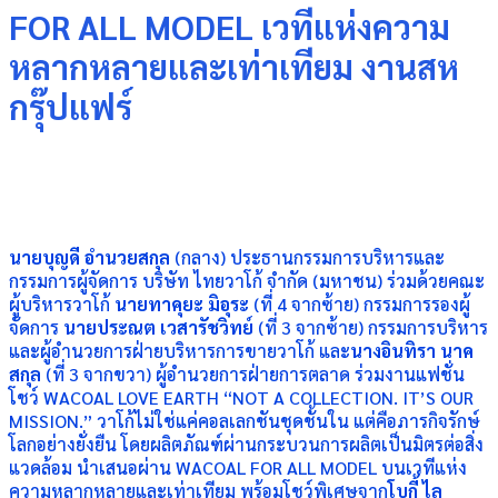
FOR ALL MODEL เวทีแห่งความ
หลากหลายและเท่าเทียม งานสห
กรุ๊ปแฟร์
นาย
บุญดี อำนวยสกุล
(กลาง) ประธานกรรมการบริหารและ
กรรมการผู้จัดการ บริษัท ไทยวาโก้ จำกัด (มหาชน) ร่วมด้วยคณะ
ผู้บริหารวาโก้
นายทาคุยะ มิอุระ
(ที่ 4 จากซ้าย) กรรมการรองผู้
จัดการ
นาย
ประณต
เวสารัชวิทย์
(ที่ 3 จากซ้าย) กรรมการบริหาร
และผู้อำนวยการฝ่ายบริหารการขายวาโก้ และ
นางอินทิรา นาค
สกุล
(ที่ 3 จากขวา) ผู้อำนวยการฝ่ายการตลาด ร่วมงานแฟชั่น
โชว์ WACOAL LOVE EARTH “NOT A COLLECTION. IT’S OUR
MISSION.” วาโก้ไม่ใช่แค่คอลเลกชันชุดชั้นใน แต่คือภารกิจรักษ์
โลกอย่างยั่งยืน โดยผลิตภัณฑ์ผ่านกระบวนการผลิตเป็นมิตรต่อสิ่ง
แวดล้อม นำเสนอผ่าน WACOAL FOR ALL MODEL บนเวทีแห่ง
ความหลากหลายและเท่าเทียม พร้อมโชว์พิเศษจาก
โบกี้ ไล