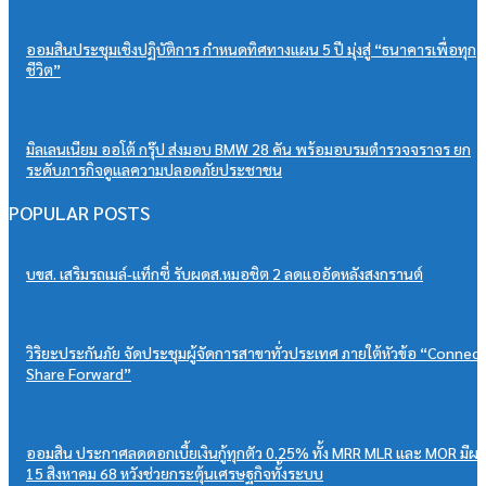
ออมสินประชุมเชิงปฏิบัติการ กำหนดทิศทางแผน 5 ปี มุ่งสู่ “ธนาคารเพื่อทุก
ชีวิต”
มิลเลนเนียม ออโต้ กรุ๊ป ส่งมอบ BMW 28 คัน พร้อมอบรมตำรวจจราจร ยก
ระดับภารกิจดูแลความปลอดภัยประชาชน
POPULAR POSTS
บขส. เสริมรถเมล์-แท็กซี่ รับผดส.หมอชิต 2 ลดแออัดหลังสงกรานต์
วิริยะประกันภัย จัดประชุมผู้จัดการสาขาทั่วประเทศ ภายใต้หัวข้อ “Connec
Share Forward”
ออมสิน ประกาศลดดอกเบี้ยเงินกู้ทุกตัว 0.25% ทั้ง MRR MLR และ MOR มีผ
15 สิงหาคม 68 หวังช่วยกระตุ้นเศรษฐกิจทั้งระบบ