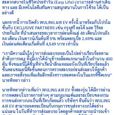
สะดวกสบายในชีวิตประจำวัน (Easy Life) เบาภาระด้านค่าเดิน
ทาง และ มีเทคโนโลยีเสริมความสนุกสนานในการใช้รถ ได้เป็น
อย่างดี
นอกจากนี้ การเปิดตัว WULING AIR EV ครั้งนี้ มาพร้อมกับโปรโม
ชั่นกับ EXCLUSIVE PARTNERS เช่น กรุงศรี ออโต้ และ วิริยะ
ประกันภัย ที่นำเสนอระยะเวลาการผ่อนตั้งแต่ 48 เดือนไปจนถึง
84 เดือน เงินดาวน์เริ่มต้นที่ 5% พร้อมดอกเบี้ย 2.69% และ
เงินผ่อนต่อเดือนเริ่มต้นที่ 4,549 บาท เท่านั้น
“เรามีความมั่นใจว่าการส่งมอบรถจะเป็นไปอย่างเรียบร้อยตาม
ลำดับการจอง ทั้งนี้เราได้นำเข้ารถล็อตแรกมาแล้วในจำนวน 400
คัน ซึ่งขณะนี้ได้ขึ้นที่ท่าเรือน้ำลึกแหลมฉบังเป็นที่เรียบร้อยแล้ว
ขั้นตอนขณะนี้คือขั้นตอนการตรวจสอบรถก่อนส่งมอบให้ลูกค้า
และเราจะสั่งรถเพิ่มเติมอีกหลังทราบยอดจองในวันแรกที่ชัดเจน”
นายพิทยา กล่าว
นายพิทยากล่าวเพิ่มว่า WULING AIR EV ทั้งสองรุ่น ได้มีการผ่าน
การทดสอบในรายการต่างๆ ตามกฎเกณฑ์และระเบียบของกรม
การขนส่งทางบกเป็นที่เรียบร้อยแล้ว บริษัทฯ ยืนยันว่า WULING
AIR EV สามารถจดทะเบียนกับกรมการขนส่งทางบกได้อย่าง
แน่นอน ในวันที่ทำการส่งมอบรถ โดยลูกค้าจะสามารถนำรถเข้า