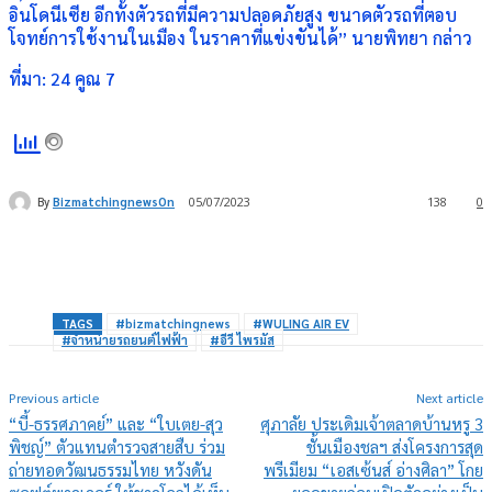
อินโดนีเซีย อีกทั้งตัวรถที่มีความปลอดภัยสูง ขนาดตัวรถที่ตอบ
โจทย์การใช้งานในเมือง ในราคาที่แข่งขันได้” นายพิทยา กล่าว
ที่มา: 24 คูณ 7
By
BizmatchingnewsOn
05/07/2023
138
0
TAGS
#bizmatchingnews
#WULING AIR EV
#จำหน่ายรถยนต์ไฟฟ้า
#อีวี ไพรมัส
Previous article
Next article
“บี้-ธรรศภาคย์” และ “ใบเตย-สุว
ศุภาลัย ประเดิมเจ้าตลาดบ้านหรู 3
พิชญ์” ตัวแทนตำรวจสายสืบ ร่วม
ชั้นเมืองชลฯ ส่งโครงการสุด
ถ่ายทอดวัฒนธรรมไทย หวังดัน
พรีเมียม “เอสเซ้นส์ อ่างศิลา” โกย