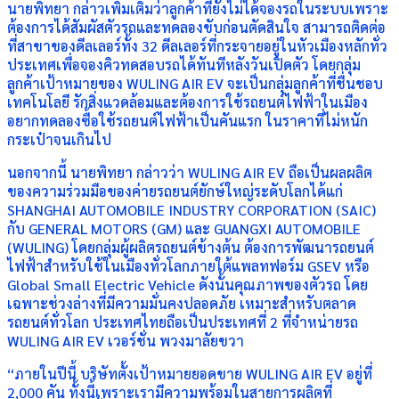
นายพิทยา กล่าวเพิ่มเติมว่าลูกค้าที่ยังไม่ได้จองรถในระบบเพราะ
ต้องการได้สัมผัสตัวรถและทดลองขับก่อนตัดสินใจ สามารถติดต่อ
ที่สาขาของดีลเลอร์ทั้ง 32 ดีลเลอร์ที่กระจายอยู่ในหัวเมืองหลักทั่ว
ประเทศเพื่อจองคิวทดสอบรถได้ทันทีหลังวันเปิดตัว โดยกลุ่ม
ลูกค้าเป้าหมายของ WULING AIR EV จะเป็นกลุ่มลูกค้าที่ชื่นชอบ
เทคโนโลยี รักสิ่งแวดล้อมและต้องการใช้รถยนต์ไฟฟ้าในเมือง
อยากทดลองซื้อใช้รถยนต์ไฟฟ้าเป็นคันแรก ในราคาที่ไม่หนัก
กระเป๋าจนเกินไป
นอกจากนี้ นายพิทยา กล่าวว่า WULING AIR EV ถือเป็นผลผลิต
ของความร่วมมือของค่ายรถยนต์ยักษ์ใหญ่ระดับโลกได้แก่
SHANGHAI AUTOMOBILE INDUSTRY CORPORATION (SAIC)
กับ GENERAL MOTORS (GM) และ GUANGXI AUTOMOBILE
(WULING) โดยกลุ่มผู้ผลิตรถยนต์ข้างต้น ต้องการพัฒนารถยนต์
ไฟฟ้าสำหรับใช้ในเมืองทั่วโลกภายใต้แพลทฟอร์ม GSEV หรือ
Global Small Electric Vehicle ดังนั้นคุณภาพของตัวรถ โดย
เฉพาะช่วงล่างที่มีความมั่นคงปลอดภัย เหมาะสำหรับตลาด
รถยนต์ทั่วโลก ประเทศไทยถือเป็นประเทศที่ 2 ที่จำหน่ายรถ
WULING AIR EV เวอร์ชั่น พวงมาลัยขวา
“ภายในปีนี้ บริษัทตั้งเป้าหมายยอดขาย WULING AIR EV อยู่ที่
2,000 คัน ทั้งนี้เพราะเรามีความพร้อมในสายการผลิตที่