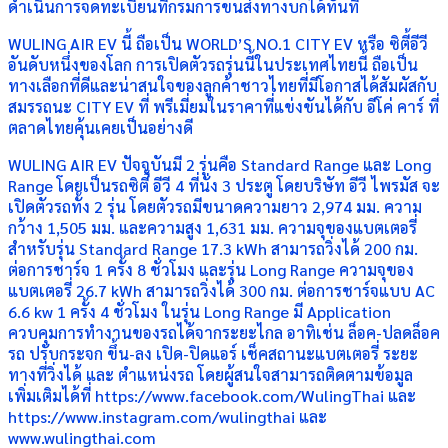
ดำเนินการจดทะเบียนที่กรมการขนส่งทางบกได้ทันที
WULING AIR EV นี้ ถือเป็น WORLD’S NO.1 CITY EV หรือ ซิตี้อีวี
อันดับหนึ่งของโลก การเปิดตัวรถรุ่นนี้ในประเทศไทยนี้ ถือเป็น
ทางเลือกที่ดีและน่าสนใจของลูกค้าชาวไทยที่มีโอกาสได้สัมผัสกับ
สมรรถนะ CITY EV ที่ พรีเมี่ยมในราคาที่แข่งขันได้กับ อีโค่ คาร์ ที่
ตลาดไทยคุ้นเคยเป็นอย่างดี
WULING AIR EV ปัจจุบันมี 2 รุ่นคือ Standard Range และ Long
Range โดยเป็นรถซิตี้ อีวี 4 ที่นั่ง 3 ประตู โดยบริษัท อีวี ไพรมัส จะ
เปิดตัวรถทั้ง 2 รุ่น โดยตัวรถมีขนาดความยาว 2,974 มม. ความ
กว้าง 1,505 มม. และความสูง 1,631 มม. ความจุของแบตเตอรี่
สำหรับรุ่น Standard Range 17.3 kWh สามารถวิ่งได้ 200 กม.
ต่อการชาร์จ 1 ครั้ง 8 ชั่วโมง และรุ่น Long Range ความจุของ
แบตเตอรี่ 26.7 kWh สามารถวิ่งได้ 300 กม. ต่อการชาร์จแบบ AC
6.6 kw 1 ครั้ง 4 ชั่วโมง ในรุ่น Long Range มี Application
ควบคุมการทำงานของรถได้จากระยะไกล อาทิเช่น ล็อค-ปลดล็อค
รถ ปรับกระจก ขึ้น-ลง เปิด-ปิดแอร์ เช็คสถานะแบตเตอรี่ ระยะ
ทางที่วิ่งได้ และ ตำแหน่งรถ โดยผู้สนใจสามารถติดตามข้อมูล
เพิ่มเติมได้ที่ https://www.facebook.com/WulingThai และ
https://www.instagram.com/wulingthai และ
www.wulingthai.com