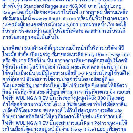
สำหรับรุ่น Standard Range และ 465,000 บาท ในรุ่น Long
Range โดยเริ่มเปิดจองครั้งแรกในวันที่ 3 กรกฎาคม นี้ผ่านแพล็ท
ฟอร์มออนไลน์ www.wulingthai.com พร้อมกันทั่วประเทศ เวลา
14:59ซึ่งผู้จองและชำระเงินจอง 5,000 บาทผ่านหน้าเว็บ จะได้
รับราคาช่วงแนะนำ และ โปรโมชั่นพิเศษ และสามารถรับรถได้
ภายในกรกฎาคมนี้เป็นต้นไป
นายพิทยา ธนาดำรงศักดิ์ ประธานเจ้าหน้าที่บริหาร บริษัท อีวี
ไพรมัส จำกัด เปิดเผยว่า ที่มาของแนวคิด Easy Drive : Easy Life
หรือ ขับง่าย ชีวิตก็ง่ายนั้น มาจากการศึกษาพฤติกรรมผู้บริโภคที่
ใช้รถในเมือง ในชีวิตประจำวันอย่างละเอียด และ ค้นพบว่า การ
ใช้รถในเมืองนั้น จะมีผู้โดยสารเฉลี่ยที่ 1-2 คน ส่วนใหญ่ใช้รถอีโค่
คาร์สันดาป มีระยะการใช้งานประจำวันโดยเฉลี่ยอยู่ที่ 65
กิโลเมตรต่อวัน เวลาส่วนใหญ่เสียไปกับรถติด ซึ่งส่งผลให้มีอัตรา
กินน้ำมันที่สูงขึ้น และ มีปัญหาด้านการหาพื้นที่จอดรถ ซึ่ง รถยนต์
ไฟฟ้า WULING AIR EV นั้น มีระยะวิ่งสูงสุดได้ถึง 300 กิโลเมตร
ทำให้ลูกค้าสามารถใช้รถได้ 2-3 วันก่อนต้องชาร์จไฟ มีอัตราสิ้น
เปลืองที่กิโลเมตรละ 35 สตางค์ ไม่กินไฟสูงระหว่างรถติด และ
ด้วยขนาดกะทัดรัดทำให้หาที่จอดรถได้ง่ายขึ้น เชื่อว่ารถยนต์
ไฟฟ้า WULING AIR EV นั้นจะสามารถแก้ Pain Point ของคนใช้
รถในเมืองได้อย่างสมบูรณ์ ขับง่าย (Easy Drive) และ เพิ่มความ