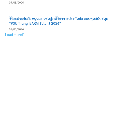
07/08/2026
วิริยะประกันภัย หนุนเยาวชนสู่เวทีวิชาการประกันภัย มอบทุนสนับสนุน
“PSU Trang IBARM Talent 2026”
07/08/2026
Load more
EDITOR PICKS
ดีน่ารีเฟรชแบรนด์ครั้งใหญ่ ดึง BamBam ถ่ายทอดภาพลักษณ์ใหม่ ผ่าน
สื่อ OOH ในระบบ MRT ตอกย้ำแบรนด์ยุคใหม่เข้าถึงคนเมือง
ออมสินชวนออมมั่นคง 2 แบบ 2 สไตล์ เปิด “สลากออมสินพิเศษ 5 ปี”
ลุ้น 20 ล้านบาททุกเดือน พร้อม “ออมสิน ออมสุข” รับดอกเบี้ยทุก
เดือน เทียบเท่าฝากประจำ 1.52% ต่อปี