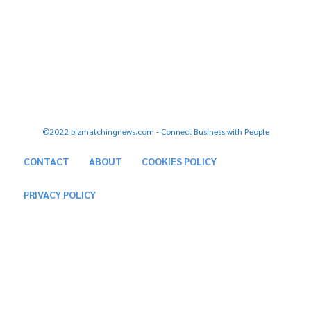
FOLLOW US
Facebook
Youtube
Tiktok
Twitter
Instagram
©2022 bizmatchingnews.com - Connect Business with People
CONTACT
ABOUT
COOKIES POLICY
PRIVACY POLICY