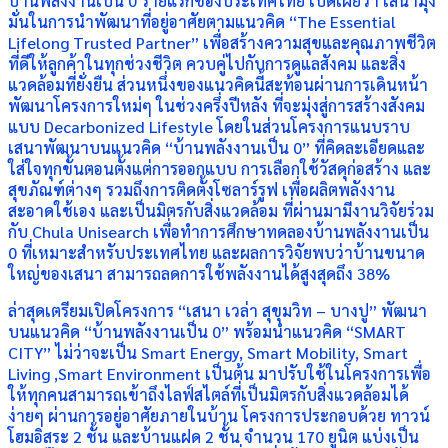
บ้านพลังงานเป็น 0 รายแรกของประเทศไทย เปิดเผยว่า เสนามุ่ง
มั่นในการนำพัฒนาที่อยู่อาศัยตามแนวคิด “The Essential
Lifelong Trusted Partner” เพื่อสร้างความสุขและคุณภาพชีวิต
ที่ดีให้ลูกค้าในทุกช่วงชีวิต ควบคู่ไปกับการดูแลสังคม และสิ่ง
แวดล้อมที่ยั่งยืน ส่วนหนึ่งของแนวคิดนี้สะท้อนผ่านการเดินหน้า
พัฒนาโครงการใหม่ๆ ในช่วงครึ่งปีหลัง ที่จะมุ่งสู่การสร้างสังคม
แบบ Decarbonized Lifestyle โดยในส่วนโครงการแนบราบ
เสนาพัฒนาบนแนวคิด “บ้านพลังงานเป็น 0” ที่คิดละเอียดและ
ใส่ใจทุกขั้นตอนตั้งแต่การออกแบบ การเลือกใช้วัสดุก่อสร้าง และ
สุขภัณฑ์ต่างๆ รวมถึงการติดตั้งโซลาร์รูฟ เพื่อผลิตพลังงาน
สะอาดใช้เอง และเป็นมิตรกับสิ่งแวดล้อม ที่ผ่านมามีงานวิจัยร่วม
กับ Chula Unisearch เพื่อทำการศึกษาทดลองบ้านพลังงานเป็น
0 ที่เหมาะสำหรับประเทศไทย และผลการวิจัยพบว่าบ้านขนาด
ใหญ่ของเสนา สามารถลดการใช้พลังงานได้สูงสุดถึง 38%
ล่าสุดเตรียมเปิดโครงการ “เสนา เวล่า สุขุมวิท – บางปู” พัฒนา
บนแนวคิด “บ้านพลังงานเป็น 0” พร้อมนำแนวคิด “SMART
CITY” ไม่ว่าจะเป็น Smart Energy, Smart Mobility, Smart
Living ,Smart Environment เป็นต้น มาปรับใช้ในโครงการเพื่อ
ให้ทุกคนสามารถเข้าถึงไลฟ์สไตล์ที่เป็นมิตรกับสิ่งแวดล้อมได้
ง่ายๆ ผ่านการอยู่อาศัยภายในบ้าน โครงการประกอบด้วย ทาวน์
โฮมอิสระ 2 ชั้น และบ้านแฝด 2 ชั้น จำนวน 170 ยูนิต แบ่งเป็น