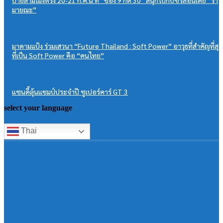
บ่ายสามโมงตรง 20-21 ก.ค.นี้ ที่ “ช่อง 9 กด 30” สนุกไปกับซีรีส์อินเดีย “รา
มายณะ”
มาดามแป้ง ร่วมเสวนา “Future Thailand : Soft Power” อาวุธที่สำคัญที่สุด
ที่เป็น Soft Power คือ “คนไทย”
แซนดี้ลุ้นแชมป์ประจำปี ซูเปอร์คาร์ GT 3
select your language
Thai