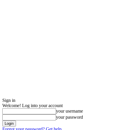
Sign in
Welcome! Log into your account
your username
your password
Forgot your password? Get help