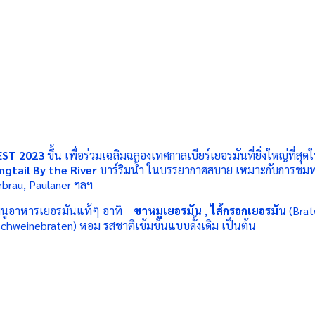
EST
2023
ขึ้น เพื่อร่วมเฉลิมฉลองเทศกาลเบียร์เยอรมันที่ยิ่งใหญ่ที่
ngtail By the River
บาร์ริมน้ำ ในบรรยากาศสบาย เหมาะกับการชมพระ
brau,
Paulaner
ฯลฯ
บเมนูอาหารเยอรมันแท้ๆ อาทิ
ขาหมูเยอรมัน
,
ไส้กรอกเยอรมัน
(
Brat
Schweinebraten
) หอม รสชาติเข้มข้นแบบดั้งเดิม เป็นต้น