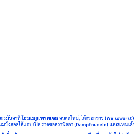
เยอรมันอาทิ
โฮมเมดเพรทเซล
อบสดใหม่, ไส้กรอกขาว
(
Weisswurst
นมปังสอดไส้แอปเปิ้ล ราดซอสวานิลลา (
Dampfnudeln
)
และแพนเค้ก