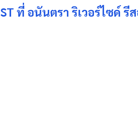
่ อนันตรา ริเวอร์ไซด์ รีสอ