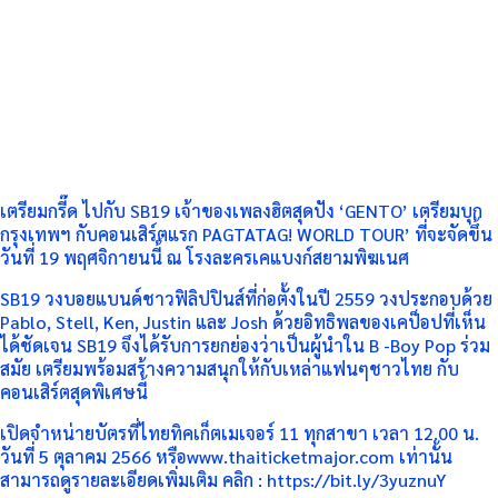
เตรียมกรี๊ด ไปกับ SB19 เจ้าของเพลงฮิตสุดปัง ‘GENTO’ เตรียมบุก
กรุงเทพฯ กับคอนเสิร์ตแรก PAGTATAG! WORLD TOUR’ ที่จะจัดขึ้น
วันที่ 19 พฤศจิกายนนี้ ณ โรงละครเคแบงก์สยามพิฆเนศ
SB19 วงบอยแบนด์ชาวฟิลิปปินส์ที่ก่อตั้งในปี 2559 วงประกอบด้วย
Pablo, Stell, Ken, Justin และ Josh ด้วยอิทธิพลของเคป็อปที่เห็น
ได้ชัดเจน SB19 จึงได้รับการยกย่องว่าเป็นผู้นำใน B -Boy Pop ร่วม
สมัย เตรียมพร้อมสร้างความสนุกให้กับเหล่าแฟนๆชาวไทย กับ
คอนเสิร์ตสุดพิเศษนี้
เปิดจำหน่ายบัตรที่ไทยทิคเก็ตเมเจอร์ 11 ทุกสาขา เวลา 12.00 น.
วันที่ 5 ตุลาคม 2566 หรือwww.thaiticketmajor.com เท่านั้น
สามารถดูรายละเอียดเพิ่มเติม คลิก : https://bit.ly/3yuznuY