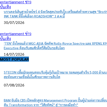
entertianment ข่าว
บันเทิง
บราเดอร์เดินสายโรดโชว์ 4 จังหวัดสุดประทับใจ เตรียมส่งท้ายความสุข “Brot
INK TANK ที่อิ้งค์เลือก ROADSHOW” 3 ส.ค.นี้
30/07/2026
entertianment ข่าว
บันเทิง
‘TEN’ ถึงไทยแล้ว! MGC-ASIA จัดทัพ Rolls-Royce Spectre และ XPENG X9
Executive ต้อนรับสมศักดิ์ศรีศิลปินระดับโลก
14/07/2026
MOST POPULAR
STECON ปลื้มนักลงทุนตอบรับหุ้นกู้เกินเป้าหมาย ระดมทุนสำเร็จ 5,000 ล้าน
สะท้อนความเชื่อมั่นในศักยภาพการเติบโต
07/08/2026
BAM จับมือ CBS เปิดหลักสูตร Management Program ปั้นผู้นำแห่งการเปลี่
ดัน Transformation จาก “วิสัยทัศน์” สู่ “การลงมือทำ”