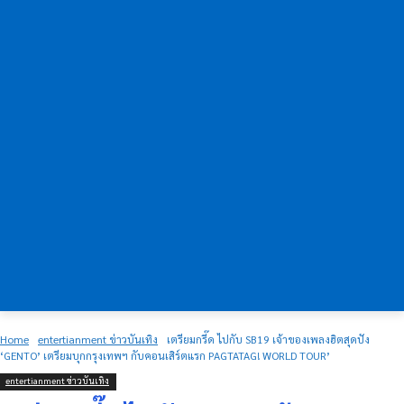
Home
entertianment ข่าวบันเทิง
เตรียมกรี๊ด ไปกับ SB19 เจ้าของเพลงฮิตสุดปัง
‘GENTO’ เตรียมบุกกรุงเทพฯ กับคอนเสิร์ตแรก PAGTATAG! WORLD TOUR’
entertianment ข่าวบันเทิง