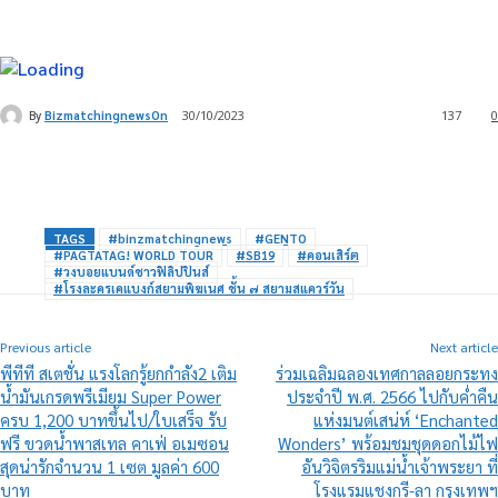
By
BizmatchingnewsOn
30/10/2023
137
0
TAGS
#binzmatchingnews
#GENTO
#PAGTATAG! WORLD TOUR
#SB19
#คอนเสิร์ต
#วงบอยแบนด์ชาวฟิลิปปินส์
#โรงละครเคแบงก์สยามพิฆเนศ ชั้น ๗ สยามสแควร์วัน
Previous article
Next article
พีทีที สเตชั่น แรงโลกรู้ยกกำลัง2 เติม
ร่วมเฉลิมฉลองเทศกาลลอยกระทง
น้ำมันเกรดพรีเมียม Super Power
ประจำปี พ.ศ. 2566 ไปกับค่ำคืน
ครบ 1,200 บาทขึ้นไป/ใบเสร็จ รับ
แห่งมนต์เสน่ห์ ‘Enchanted
ฟรี ขวดน้ำพาสเทล คาเฟ่ อเมซอน
Wonders’ พร้อมชมชุดดอกไม้ไฟ
สุดน่ารักจำนวน 1 เซต มูลค่า 600
อันวิจิตรริมแม่น้ำเจ้าพระยา ที่
บาท
โรงแรมแชงกรี-ลา กรุงเทพฯ