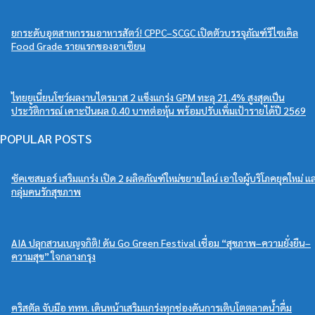
ยกระดับอุตสาหกรรมอาหารสัตว์! CPPC–SCGC เปิดตัวบรรจุภัณฑ์รีไซเคิล
Food Grade รายแรกของอาเซียน
ไทยยูเนี่ยนโชว์ผลงานไตรมาส 2 แข็งแกร่ง GPM ทะลุ 21.4% สูงสุดเป็น
ประวัติการณ์ เคาะปันผล 0.40 บาทต่อหุ้น พร้อมปรับเพิ่มเป้ารายได้ปี 2569
POPULAR POSTS
ซัคเซสมอร์ เสริมแกร่ง เปิด 2 ผลิตภัณฑ์ใหม่ขยายไลน์ เอาใจผู้บริโภคยุคใหม่ แ
กลุ่มคนรักสุขภาพ
AIA ปลุกสวนเบญจกิติ! ดัน Go Green Festival เชื่อม “สุขภาพ–ความยั่งยืน–
ความสุข” ใจกลางกรุง
คริสตัล จับมือ ททท. เดินหน้าเสริมแกร่งทุกช่องดันการเติบโตตลาดน้ำดื่ม