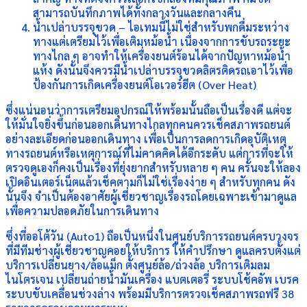
สามารถบันทึกภาพได้ทั้งกลางวันและกลางคืน
น้ำเปล่าบรรจุขวด – ไอเทมนี้ไม่ใช่สำหรับพกดื่มระหว่าง
ทางแต่เตรียมไว้เพื่อเติมหม้อน้ำ เนื่องจากการขับรถระยะ
ทางไกล ๆ อาจทำให้เครื่องยนต์ร้อนได้จากปัญหาหม้อน้ำ
แห้ง ดังนั้นจึงควรมีน้ำเปล่าบรรจุขวดลิตรติดรถเอาไว้เพื่อ
ป้องกันการเกิดเครื่องยนต์โอเวอร์ฮีต (Over Heat)
ซึ่งแน่นอนว่าการเตรียมอุปกรณ์ให้พร้อมนั้นถือเป็นเรื่องดี แต่จะ
ให้มั่นใจยิ่งขึ้นก่อนออกเดินทางไกลทุกคนควรเช็คสภาพรถยนต์
อย่างละเอียดก่อนออกเดินทาง เพื่อเป็นการลดการเกิดอุบัติเหตุ
ทางรถยนต์หรือเหตุการณ์ที่ไม่คาดคิดได้อีกระดับ แต่การที่จะให้
ตรวจดูเองก็คงเป็นเรื่องที่ยุ่งยากสำหรับหลาย ๆ คน ครั้นจะให้ลอง
เปิดอินเตอร์เน็ตแล้วเช็คตามก็ไม่ใช่เรื่องง่าย ๆ สำหรับทุกคน ดัง
นั้นจึง จำเป็นต้องอาศัยผู้เชี่ยวชาญเรื่องรถโดยเฉพาะเข้ามาดูแล
เพื่อความปลอดภัยในการเดินทาง
ซึ่งที่ออโต้วัน (Auto1) ถือเป็นหนึ่งในศูนย์บริการรถยนต์ครบวงจร
ที่มีทีมช่างผู้เชี่ยวชาญคอยให้บริการ ให้คำปรึกษา ดูแลครบตั้งแต่
บริการเปลี่ยนยาง/ล้อแม็ก ตั้งศูนย์ล้อ/ถ่วงล้อ บริการเติมลม
ไนโตรเจน เปลี่ยนถ่ายน้ำมันเครื่อง แบตเตอรี่ ระบบโช้คอัพ เบรค
ระบบขับเคลื่อนช่วงล่าง พร้อมมีบริการตรวจเช็คสภาพรถฟรี 38