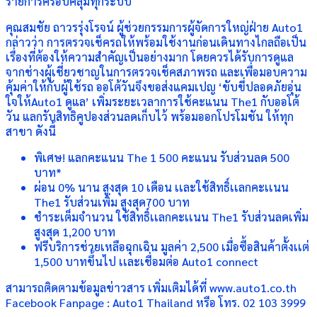
รายการครอบคลุมทุกระบบ
คุณสมชัย ถาวรรุ่งโรจน์ ผู้ช่วยกรรมการผู้จัดการใหญ่ฝ่าย Auto1
กล่าวว่า การตรวจเช็ครถให้พร้อมใช้งานก่อนเดินทางไกลถือเป็น
เรื่องที่ต้องให้ความสำคัญเป็นอย่างมาก โดยควรได้รับการดูแล
จากช่างผู้เชี่ยวชาญในการตรวจเช็คสภาพรถ และเพื่อมอบความ
คุ้มค่าให้กับผู้ใช้รถ ออโต้วันจึงขอส่งแคมเปญ ‘ขับขี่ปลอดภัยอุ่น
ใจให้Auto1 ดูแล’ เพิ่มระยะเวลาการใช้คะแนน The1 กับออโต้
วัน แลกรับสิทธิคูปองส่วนลดเก็บไว้ พร้อมออกโปรโมชัน ให้ทุก
สาขา ดังนี้
พิเศษ! แลกคะแนน The 1 500 คะแนน รับส่วนลด 500
บาท*
ผ่อน 0% นาน สูงสุด 10 เดือน เเละใช้สิทธิ์เเลกคะเเนน
The1 รับส่วนเพิ่ม สูงสุด700 บาท
ชำระเต็มจำนวน ใช้สิทธิ์เเลกคะเเนน The1 รับส่วนลดเพิ่ม
สูงสุด 1,200 บาท
ฟรีบริการช่วยเหลือฉุกเฉิน มูลค่า 2,500 เมื่อซื้อสินค้าตั้งเเต่
1,500 บาทขึ้นไป เเละเชื่อมต่อ Auto1 connect
สามารถติดตามข้อมูลข่าวสาร เพิ่มเติมได้ที่ www.auto1.co.th
Facebook Fanpage : Auto1 Thailand หรือ โทร. 02 103 3999