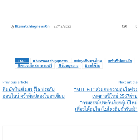
By
BizmatchingnewsOn
27/12/2023
120
0
TAGS
#binzmatchingnews
#ก่อนเดินทางไกล
#ขับขี่ปลอดภัย
#ตรวจเช็คสภาพรถฟรี
#วันหยุดยาว
#ออโต้วัน
Previous article
Next article
ทีมนักปั่นสโมสร รู้ใจ ประกัน
“MTL Fit” ส่งมอบความอุ่นใจช่วง
ออนไลน์ คว้าท็อปสองในอาเซียน
เทศกาลปีใหม่ 2567ผ่าน
“กรมธรรม์ประกันภัยกลุ่มปีใหม่
เที่ยวได้อุ่นใจ (ไมโครอินชัวรันส์)”