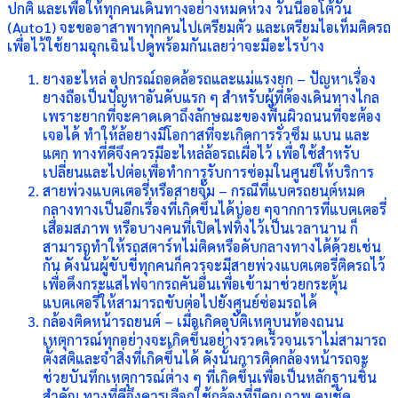
ปกติ และเพื่อให้ทุกคนเดินทางอย่างหมดห่วง วันนี้ออโต้วัน
(Auto1) จะขออาสาพาทุกคนไปเตรียมตัว และเตรียมไอเท็มติดรถ
เพื่อไว้ใช้ยามฉุกเฉินไปดูพร้อมกันเลยว่าจะมีอะไรบ้าง
ยางอะไหล่ อุปกรณ์ถอดล้อรถและแม่แรงยก – ปัญหาเรื่อง
ยางถือเป็นปัญหาอันดับแรก ๆ สำหรับผู้ที่ต้องเดินทางไกล
เพราะยากที่จะคาดเดาถึงลักษณะของพื้นผิวถนนที่จะต้อง
เจอได้ ทำให้ล้อยางมีโอกาสที่จะเกิดการรั่วซึม แบน และ
แตก ทางที่ดีจึงควรมีอะไหล่ล้อรถเผื่อไว้ เพื่อใช้สำหรับ
เปลี่ยนและไปต่อเพื่อทำการรับการซ่อมในศูนย์ให้บริการ
สายพ่วงแบตเตอรี่หรือสายจั๊ม – กรณีที่แบตรถยนต์หมด
กลางทางเป็นอีกเรื่องที่เกิดขึ้นได้บ่อย ๆจากการที่แบตเตอรี่
เสื่อมสภาพ หรือบางคนที่เปิดไฟทิ้งไว้เป็นเวลานาน ก็
สามารถทำให้รถสตาร์ทไม่ติดหรือดับกลางทางได้ด้วยเช่น
กัน ดังนั้นผู้ขับขี่ทุกคนก็ควรจะมีสายพ่วงแบตเตอรี่ติดรถไว้
เพื่อดึงกระแสไฟจากรถคันอื่นเพื่อเข้ามาช่วยกระตุ้น
แบตเตอรี่ให้สามารถขับต่อไปยังศูนย์ซ่อมรถได้
กล้องติดหน้ารถยนต์ – เมื่อเกิดอุบัติเหตุบนท้องถนน
เหตุการณ์ทุกอย่างจะเกิดขึ้นอย่างรวดเร็วจนเราไม่สามารถ
ตั้งสติและจำสิ่งที่เกิดขึ้นได้ ดังนั้นการติดกล้องหน้ารถจะ
ช่วยบันทึกเหตุการณ์ต่าง ๆ ที่เกิดขึ้นเพื่อเป็นหลักฐานชิ้น
สำคัญ ทางที่ดีจึงควรเลือกใช้กล้องที่มีคุณภาพ คมชัด