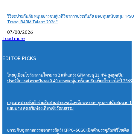
วิริยะประกันภัย หนุนเยาวชนสู่เวทีวิชาการประกันภัย มอบทุนสนับสนุน “PSU
Trang IBARM Talent 2026”
07/08/2026
Load more
EDITOR PICKS
ไทยยูเนี่ยนโชว์ผลงานไตรมาส 2 แข็งแกร่ง GPM ทะลุ 21.4% สูงสุดเป็น
ประวัติการณ์ เคาะปันผล 0.40 บาทต่อหุ้น พร้อมปรับเพิ่มเป้ารายได้ปี 2569
กรุงเทพประกันภัยร่วมสืบสานประเพณีแห่เทียนพรรษาอุบลฯ สนับสนุนงบ 1
แสนบาท ส่งเสริมท่องเที่ยวเชิงวัฒนธรรม
ยกระดับอุตสาหกรรมอาหารสัตว์! CPPC–SCGC เปิดตัวบรรจุภัณฑ์รีไซเคิล