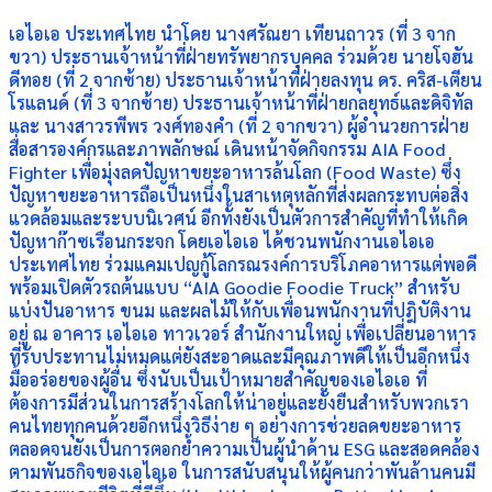
เอไอเอ ประเทศไทย นำโดย นางศรัณยา เทียนถาวร (ที่ 3 จาก
ขวา) ประธานเจ้าหน้าที่ฝ่ายทรัพยากรบุคคล ร่วมด้วย นายโจฮัน
ดีทอย (ที่ 2 จากซ้าย) ประธานเจ้าหน้าที่ฝ่ายลงทุน ดร. คริส-เตียน
โรแลนด์ (ที่ 3 จากซ้าย) ประธานเจ้าหน้าที่ฝ่ายกลยุทธ์และดิจิทัล
และ นางสาวรพีพร วงศ์ทองคำ (ที่ 2 จากขวา) ผู้อำนวยการฝ่าย
สื่อสารองค์กรและภาพลักษณ์ เดินหน้าจัดกิจกรรม AIA Food
Fighter เพื่อมุ่งลดปัญหาขยะอาหารล้นโลก (Food Waste) ซึ่ง
ปัญหาขยะอาหารถือเป็นหนึ่งในสาเหตุหลักที่ส่งผลกระทบต่อสิ่ง
แวดล้อมและระบบนิเวศน์ อีกทั้งยังเป็นตัวการสำคัญที่ทำให้เกิด
ปัญหาก๊าซเรือนกระจก โดยเอไอเอ ได้ชวนพนักงานเอไอเอ
ประเทศไทย ร่วมแคมเปญกู้โลกรณรงค์การบริโภคอาหารแต่พอดี
พร้อมเปิดตัวรถต้นแบบ “AIA Goodie Foodie Truck” สำหรับ
แบ่งปันอาหาร ขนม และผลไม้ให้กับเพื่อนพนักงานที่ปฎิบัติงาน
อยู่ ณ อาคาร เอไอเอ ทาวเวอร์ สำนักงานใหญ่
เพื่อเปลี่ยนอาหาร
ที่รับประทานไม่หมดแต่ยังสะอาดและมีคุณภาพดีให้เป็นอีกหนึ่ง
มื้ออร่อยของผู้อื่น ซึ่งนับเป็นเป้าหมายสำคัญของเอไอเอ ที่
ต้องการมีส่วนในการสร้างโลกให้น่าอยู่และยั่งยืนสำหรับพวกเรา
คนไทยทุกคนด้วยอีกหนึ่งวิธีง่าย ๆ อย่างการช่วยลดขยะอาหาร
ตลอดจนยังเป็นการตอกย้ำความเป็นผู้นำด้าน ESG และสอดคล้อง
ตามพันธกิจของเอไอเอ ในการสนับสนุนให้ผู้คนกว่าพันล้านคนมี