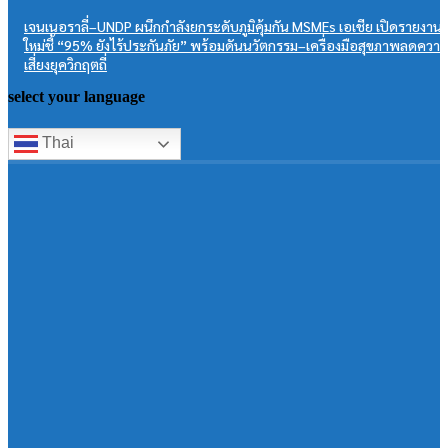
เจนเนอราลี่–UNDP ผนึกกำลังยกระดับภูมิคุ้มกัน MSMEs เอเชีย เปิดรายงาน
ใหม่ชี้ “95% ยังไร้ประกันภัย” พร้อมดันนวัตกรรม–เครื่องมือสุขภาพลดความ
เสี่ยงยุควิกฤตถี่
select your language
Thai