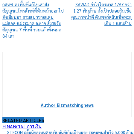
กสทช. ลงพื้นที่แก้ไขเสาส่ง
SAWAD กำไรไตรมาส 1/67 กว่า
สัญญาณโทรศัพท์ที่หันหน้าออกไป
1.27 พันล้าน ตั้งเป้าปล่อยสินเชื่อ
ยังเมียนมา ตามแนวชายแดน
คุณภาพน้ำดี ดันพอร์ตสินเชื่อทะลุ
แม่สอด-แม่ระมาด จ.ตาก สั่งระงับ
เกิน 1 แสนล้าน
สัญญาณ 7 พื้นที่ รวมแล้วทั้งหมด
84 เสา
Author Bizmatchingnews
RELATED ARTICLES
FINANCIAL การเงิน
STECON ปลื้มนักลงทุนตอบรับหุ้นกู้เกินเป้าหมาย ระดมทุนสำเร็จ 5,000 ล้าน