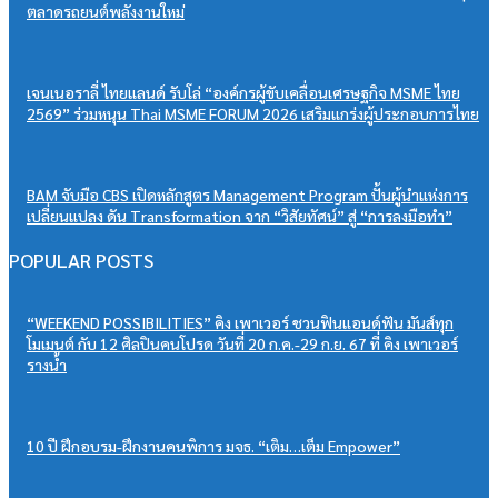
ตลาดรถยนต์พลังงานใหม่
เจนเนอราลี่ ไทยแลนด์ รับโล่ “องค์กรผู้ขับเคลื่อนเศรษฐกิจ MSME ไทย
2569” ร่วมหนุน Thai MSME FORUM 2026 เสริมแกร่งผู้ประกอบการไทย
BAM จับมือ CBS เปิดหลักสูตร Management Program ปั้นผู้นำแห่งการ
เปลี่ยนแปลง ดัน Transformation จาก “วิสัยทัศน์” สู่ “การลงมือทำ”
POPULAR POSTS
“WEEKEND POSSIBILITIES” คิง เพาเวอร์ ชวนฟินแอนด์ฟัน มันส์ทุก
โมเมนต์ กับ 12 ศิลปินคนโปรด วันที่ 20 ก.ค.-29 ก.ย. 67 ที่ คิง เพาเวอร์
รางน้ำ
10 ปี ฝึกอบรม-ฝึกงานคนพิการ มจธ. “เติม…เต็ม Empower”