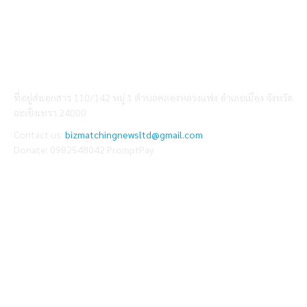
ABOUT US
ที่อยู่ส่งเอกสาร 110/142 หมู่ 1 ตำบลคลองหลวงแพ่ง อำเภอเมือง จังหวัด
ฉะเชิงเทรา 24000
Contact us:
bizmatchingnewsltd@gmail.com
Donate: 0982548042 PromptPay
FOLLOW US
Facebook
Youtube
Tiktok
Twitter
Instagram