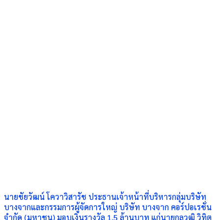
นายชัยวัฒน์ โควาวิสารัช ประธานเจ้าหน้าที่บริหารกลุ่มบริษัท
บางจากและกรรมการผู้จัดการใหญ่ บริษัท บางจาก คอร์ปอเรชั่น
จำกัด (มหาชน) มอบเงินรางวัล 1.5 ล้านบาท แก่นายกุลวุฒิ วิทิต