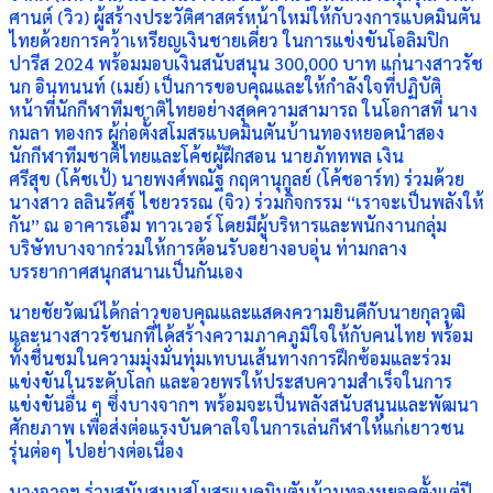
ศานต์ (วิว) ผู้สร้างประวัติศาสตร์หน้าใหม่ให้กับวงการแบดมินตัน
ไทยด้วยการคว้าเหรียญเงินชายเดี่ยว ในการแข่งขันโอลิมปิก
ปารีส 2024 พร้อมมอบเงินสนับสนุน 300,000 บาท แก่นางสาวรัช
นก อินทนนท์ (เมย์) เป็นการขอบคุณและให้กำลังใจที่ปฏิบัติ
หน้าที่นักกีฬาทีมชาติไทยอย่างสุดความสามารถ ในโอกาสที่ นาง
กมลา ทองกร ผู้ก่อตั้งสโมสรแบดมินตันบ้านทองหยอดนำสอง
นักกีฬาทีมชาติไทยและโค้ชผู้ฝึกสอน นายภัททพล เงิน
ศรีสุข (โค้ชเป้) นายพงศ์พณัฐ กฤตานุกูลย์ (โค้ชอาร์ท) ร่วมด้วย
นางสาว ลลินรัศฐ์ ไชยวรรณ (จิว) ร่วมกิจกรรม “เราจะเป็นพลังให้
กัน” ณ อาคารเอ็ม ทาวเวอร์ โดยมีผู้บริหารและพนักงานกลุ่ม
บริษัทบางจากร่วมให้การต้อนรับอย่างอบอุ่น ท่ามกลาง
บรรยากาศสนุกสนานเป็นกันเอง
นายชัยวัฒน์ได้กล่าวขอบคุณและแสดงความยินดีกับนายกุลวุฒิ
และนางสาวรัชนกที่ได้สร้างความภาคภูมิใจให้กับคนไทย พร้อม
ทั้งชื่นชมในความมุ่งมั่นทุ่มเทบนเส้นทางการฝึกซ้อมและร่วม
แข่งขันในระดับโลก และอวยพรให้ประสบความสำเร็จในการ
แข่งขันอื่น ๆ ซึ่งบางจากฯ พร้อมจะเป็นพลังสนับสนุนและพัฒนา
ศักยภาพ เพื่อส่งต่อแรงบันดาลใจในการเล่นกีฬาให้แก่เยาวชน
รุ่นต่อๆ ไปอย่างต่อเนื่อง
บางจากฯ ร่วมสนับสนุนสโมสรแบดมินตันบ้านทองหยอดตั้งแต่ปี