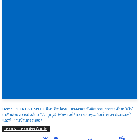
Home
SPORT & E-SPORT กีฬา-อีสปอร์ต
บางจากฯ จัดกิจกรรม “เราจะเป็นพลังให้
กัน” แสดงความยินดีกับ “วิว กุลวุฒิ วิทิตศานต์” และขอบคุณ “เมย์ รัชนก อินทนนท์”
และทีมงานบ้านทองหยอด...
SPORT & E-SPORT กีฬา-อีสปอร์ต