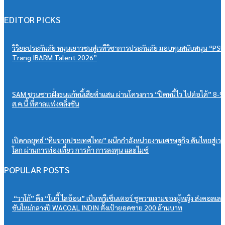
EDITOR PICKS
วิริยะประกันภัย หนุนเยาวชนสู่เวทีวิชาการประกันภัย มอบทุนสนับสนุน “PSU
Trang IBARM Talent 2026”
SAM ชวนชาวฝั่งธนแก้หนี้เสียต่ำแสน ผ่านโครงการ “ปิดหนี้ไว ไปต่อได้” 8-9
ส.ค.นี้ ที่ศาลแพ่งตลิ่งชัน
เปิดกลยุทธ์ “ทีมขายประเทศไทย” ผนึกกำลังหน่วยงานเศรษฐกิจ ดันไทยสู่เวท
โลก ผ่านการท่องเที่ยว การค้า การลงทุน และไมซ์
POPULAR POSTS
“วาโก้” ดึง “โบกี้ ไลอ้อน” เป็นพรีเซ็นเตอร์ ชูความงามของผู้หญิง ส่งคอลเลก
ชันใหม่กลางปี WACOAL INDIN ตั้งเป้ายอดขาย 200 ล้านบาท