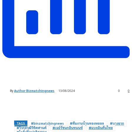
By
Author Bizmatchingnews
13/08/2024
0
0
TAGS
#binzmatchingnews
#ทีมงานบ้านทองหยอด
#บางจาก
#วิวกุลวุฒิวิทิตศานต์
#เมย์รัชนกอินทนนท์
#แบดมินตันไทย