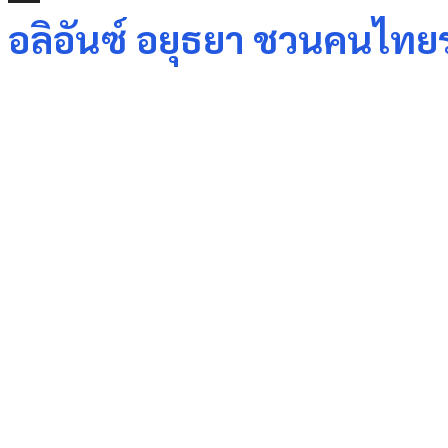
อลิอันซ์ อยุธยา ชวนคนไทยร
Share