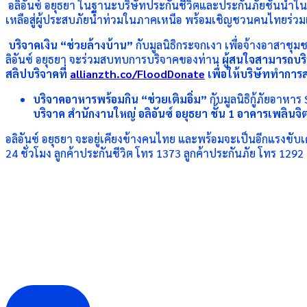
อลิอันซ์ อยุธยา ในฐานะบริษัทประกันชีวิตและประกันภัยชั้นนำในป
เหลือสู่ผู้ประสบภัยน้ำท่วมในภาคเหนือ พร้อมเชิญชวนคนไทยร่วมเป็
บริจาคเงิน “ช่วยล้างบ้าน”
กับมูลนิธิกระจกเงา เพื่อจ้างอาสาชุ
ลิอันซ์ อยุธยา จะร่วมสบทบการบริจาคของท่าน
ผู้สนใจสามารถบริ
สลิปบริจาคที่
allianzth.co/FloodDonate
เพื่อให้บริษัททำกา
บริจาคอาหารพร้อมกิน “ช่วยเติมอิ่ม”
กับมูลนิธิกู้ภัยอาหา
บริจาค สำนักงานใหญ่ อลิอันซ์ อยุธยา ชั้น
1 อาคารเพลินจิต 
อลิอันซ์ อยุธยา จะอยู่เคียงข้างคนไทย และพร้อมจะเป็นอีกแรงขับเค
24 ชั่วโมง ลูกค้าประกันชีวิต โทร 1373 ลูกค้าประกันภัย โทร 1292