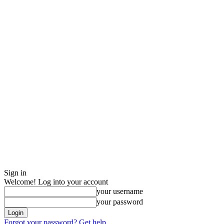
Sign in
Welcome! Log into your account
your username
your password
Forgot your password? Get help