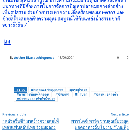
ซีพีเอฟยังเดินหน้าบูรณาการความร่วมมือกับทุกภาคส่วนเพื่อหา
แนวทางที่มีศักยภาพในการจัดการปัญหาปลาหมอคางดำอย่าง
เป็นรูปธรรม ร่วมช่วยบรรเทาความเดือดร้อนของเกษตรกร และ
ช่วยสร้างสมดุลคืนความอุดมสมบูรณ์ให้กับแหล่งน้ำธรรมชาติ
อย่างยั่งยืน./
By
Author Bizmatchingnews
18/09/2024
0
0
TAGS
#binzmatchingnews
#กรมประมง
#กรมราชทัณฑ์คิกออฟ
#ซีพีเอฟ
#น้ำปลา
#ปลาหมอคางดำ
#ปลาหมอคางดำทำน้ำปลา
Previous article
Next article
“หลัวอวิ๋นซี” มาสร้างความสุขให้
พาราไดซ์ พาร์ค ชวนคุณลิ้มรสสุด
เหล่าแฟนคลับไทย ร่วมมฉลอง
ยอดอาหารถิ่น ในงาน “ไทยฟุ้ง