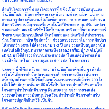
ปลาในหลายพื้นที่อย่างต่อเนื่อง
สำหรับโครงการที่ 4 และโครงการที่ 5 ซึ่งเป็นการสนับสนุนและ
ร่วมมือกับสถาบันการศึกษาและหน่วยงานต่างๆ เร่งหาแนวทาง
การแปรรูปและพัฒนาผลิตภัณฑ์อาหารจากปลาหมอคางดำ รวม
ถึงการวิจัยหานวัตกรรมหรือเทคโนโลยีที่ช่วยควบคุมปริมาณปลา
หมอคางดำ ขณะนี้ บริษัทได้สนับสนุนมหาวิทยาลัยเกษตรศาสตร์
วิทยาเขตเฉลิมพระเกียรติ จังหวัดสกลนคร ส่งเสริมให้ประชาชน
นำนวัตกรรม “กล้าเชื้อปลาร้า” ช่วยลดระยะเวลาในการหมักปลา
ได้มากกว่า 50% ไม่ต้องรอนาน 1-2 ปี และ ร่วมสนับสนุนสถาบัน
เทคโนโลยีเจ้าคุณทหารลาดกระบัง (สจล.)​ เตรียมนำเทคโนโลยี
eDNA มาใช้สำรวจจำนวนประชากรปลาในแหล่งน้ำช่วยเพิ่ม
ประสิทธิภาพในการควบคุมประชากรปลาในระยะยาว
นอกจากนี้ ซีพีเอฟยังขยายความร่วมมือกับองค์กรอื่น ๆ เพื่อส่ง
เสริมให้เกิดการกำจัดปลาหมอคางดำอย่างต่อเนื่อง เช่น การ
สนับสนุนถังพลาสติกใช้แล้วจากโรงงานอาหารสัตว์กว่า 200 ใบ
เพื่อให้สำนักงานพัฒนาที่ดินใช้เป็นถังบรรจุน้ำหมักชีวภาพใน
โครงการทำน้ำหมักชีวภาพเพื่อเกษตรกร ของการยางแห่ง
ประเทศไทย การสนับสนุนโรงเรียนทำน้ำหมักชีวภาพสำหรับ
โครงการปลูกผักอินทรีย์ เป็นต้น