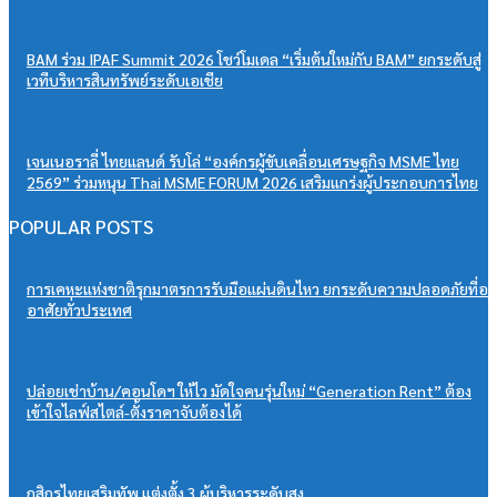
BAM ร่วม IPAF Summit 2026 โชว์โมเดล “เริ่มต้นใหม่กับ BAM” ยกระดับสู่
เวทีบริหารสินทรัพย์ระดับเอเชีย
เจนเนอราลี่ ไทยแลนด์ รับโล่ “องค์กรผู้ขับเคลื่อนเศรษฐกิจ MSME ไทย
2569” ร่วมหนุน Thai MSME FORUM 2026 เสริมแกร่งผู้ประกอบการไทย
POPULAR POSTS
การเคหะแห่งชาติรุกมาตรการรับมือแผ่นดินไหว ยกระดับความปลอดภัยที่อยู่
อาศัยทั่วประเทศ
ปล่อยเช่าบ้าน/คอนโดฯ ให้ไว มัดใจคนรุ่นใหม่ “Generation Rent” ต้อง
เข้าใจไลฟ์สไตล์-ตั้งราคาจับต้องได้
กสิกรไทยเสริมทัพ แต่งตั้ง 3 ผู้บริหารระดับสูง