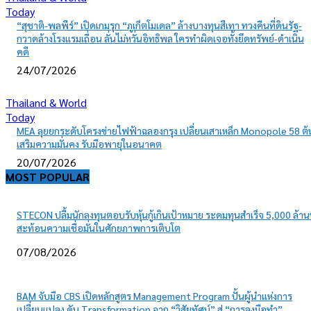
Today
“สุชาติ-พลพีร์” เปิดเกมรุก “ภูเก็ตโมเดล” ล้างบางทุนสีเทา ทวงคืนที่ดินรัฐ-
กวาดล้างโรงแรมเถื่อน ลั่นไม่หวั่นอิทธิพล ใครทำผิดเจอทั้งยึดทรัพย์-ดำเนิน
คดี
24/07/2026
Thailand & World
Today
MEA ลุยยกระดับโครงข่ายไฟฟ้าฉลองกรุง เปลี่ยนเสาเหล็ก Monopole 58 ต้
เสริมความมั่นคง รับมือพายุในอนาคต
20/07/2026
MOST POPULAR
STECON ปลื้มนักลงทุนตอบรับหุ้นกู้เกินเป้าหมาย ระดมทุนสำเร็จ 5,000 ล้า
สะท้อนความเชื่อมั่นในศักยภาพการเติบโต
07/08/2026
BAM จับมือ CBS เปิดหลักสูตร Management Program ปั้นผู้นำแห่งการ
เปลี่ยนแปลง ดัน Transformation จาก “วิสัยทัศน์” สู่ “การลงมือทำ”