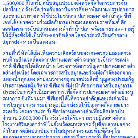
1,500,000 กิโลกรัม สนับสนุนประมงจังหวัดจัดกิจกรรมการจับ
ปลาใน 17 จังหวัด ร่วมกับสถาบันการศึกษาพัฒนาแปรรูปอาหาร
และหาแนวทางการใช้ประโยชน์จากปลาหมอคางดำ ล่าสุด ซีพี
เอฟได้ขยายความร่วมมือกับกรมประมงและกรมราชทัณฑ์ คิก
ออฟโครงการจับปลาหมอคางดำทำน้ำปลา พร้อมถ่ายทอดความรู้
ให้ผู้ต้องขังใช้เป็นทักษะอาชีพด้วย โดยนำร่องที่เรือนจำกลาง
สมุทรสงครามเป็นแห่งแรก
ตามที่บริษัทได้เล็งเห็นความเดือดร้อนของเกษตรกร และผลกระ
ทบด้านสิ่งแวดล้อมจากปลาหมอคางดำ จนกลายเป็นวาระแห่ง
ชาติ ซีพีเอฟได้เดินหน้า 5 โครงการจัดการปัญหาปลาหมอคางดำ
อย่างต่อเนื่อง โดยเฉพาะการสนับสนุนและร่วมมือกำจัดออกจาก
แหล่งน้ำทุกแห่ง ตามแนวทางของนายประสิทธิ์ บุญดวงประเสริฐ
ประธานคณะผู้บริหาร ซีพีเอฟ ที่มุ่งนำศักยภาพมาสนับสนุนกรม
ประมงในการดำเนินมาตรการเพื่อจัดการปลาหมอคางดำอย่างบู
รณาการ ซึ่งที่ผ่านมา ซีพีเอฟได้ให้ความสำคัญและเร่งดำเนิน
การในทุกมาตรการอย่างต่อเนื่อง ส่งผลให้ปัญหาคลี่คลายอย่าง
รวดเร็ว โครงการแรก รับซื้อปลาหมอคางดำเพื่อผลิตปลาป่น
จำนวน 2,000,000 กิโลกรัม โดยได้รับความร่วมมืออย่างดีจาก
โรงงานศิริแสงอารำพี ในจังหวัดสมุทรสาคร รับซื้อปลาหมอคาง
ดำในการผลิตปลาป่นจากในสมุทรสาคร และพื้นที่อื่นๆ ใน
สมุทรสงคราม สมุทรปราการ เพชรบุรี สามารถรับซื้อปลาหมอคาง