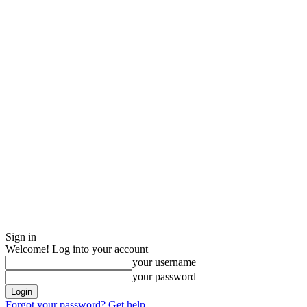
Sign in
Welcome! Log into your account
your username
your password
Forgot your password? Get help