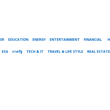
SR
EDUCATION
ENERGY
ENTERTAINMENT
FINANCIAL
H
ESG
ภาครัฐ
TECH & IT
TRAVEL & LIFE STYLE
REAL ESTATE
9-PRU